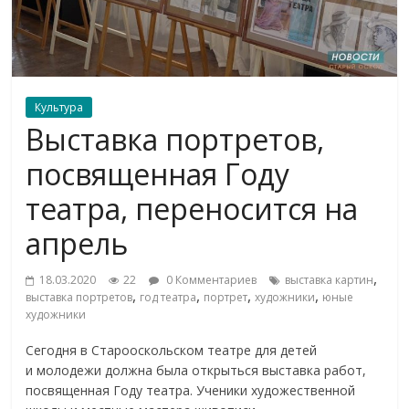
Культура
Выставка портретов,
посвященная Году
театра, переносится на
апрель
,
18.03.2020
22
0 Комментариев
выставка картин
,
,
,
,
выставка портретов
год театра
портрет
художники
юные
художники
Сегодня в Старооскольском театре для детей
и молодежи должна была открыться выставка работ,
посвященная Году театра. Ученики художественной