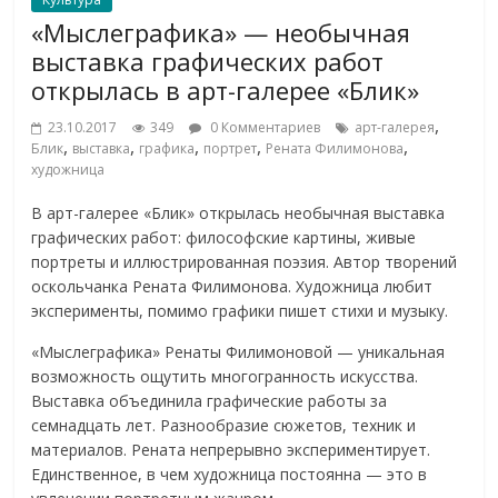
«Мыслеграфика» — необычная
выставка графических работ
открылась в арт-галерее «Блик»
,
23.10.2017
349
0 Комментариев
арт-галерея
,
,
,
,
,
Блик
выставка
графика
портрет
Рената Филимонова
художница
В арт-галерее «Блик» открылась необычная выставка
графических работ: философские картины, живые
портреты и иллюстрированная поэзия. Автор творений
оскольчанка Рената Филимонова. Художница любит
эксперименты, помимо графики пишет стихи и музыку.
«Мыслеграфика» Ренаты Филимоновой — уникальная
возможность ощутить многогранность искусства.
Выставка объединила графические работы за
семнадцать лет. Разнообразие сюжетов, техник и
материалов. Рената непрерывно экспериментирует.
Единственное, в чем художница постоянна — это в