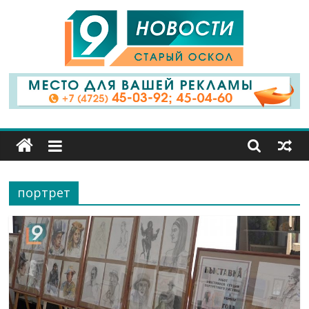
9
Канал
Старый
Оскол
портрет