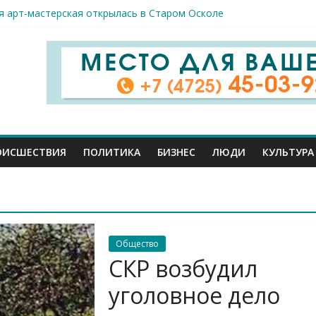
я арт-мастерская открылась в Старом Осколе
к пострадали сегодня при новых ударах ВСУ по нашему региону
руб. похитили мошенники у жителей Белгородчины под предлогом
 принимают поздравления с профессиональным праздником
спорта и достижений: в Старом Осколе отметили День физкульт
ОИСШЕСТВИЯ
ПОЛИТИКА
БИЗНЕС
ЛЮДИ
КУЛЬТУРА
Общество
СКР возбудил
уголовное дело