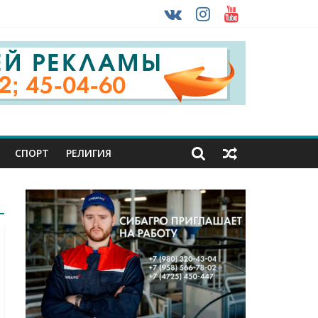
 ввоза машин из-за рубежа
урника
СПОРТ
РЕЛИГИЯ