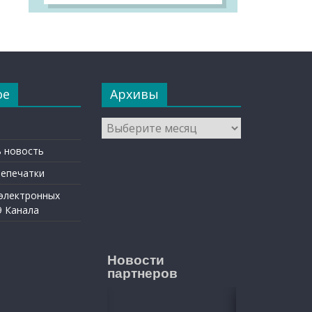
ое
Архивы
Архивы
 новость
репечатки
 электронных
9 Канала
Новости
партнеров