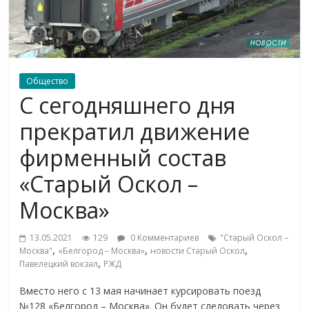
Общество
С сегодняшнего дня
прекратил движение
фирменный состав
«Старый Оскол –
Москва»
13.05.2021
129
0 Комментариев
"Старый Оскол –
,
,
,
Москва"
«Белгород – Москва»
новости Старый Оскол
,
Павелецкий вокзал
РЖД
Вместо него с 13 мая начинает курсировать поезд
№128 «Белгород – Москва». Он будет следовать через