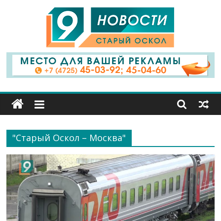
9
Канал
Старый
Оскол
"Старый Оскол – Москва"