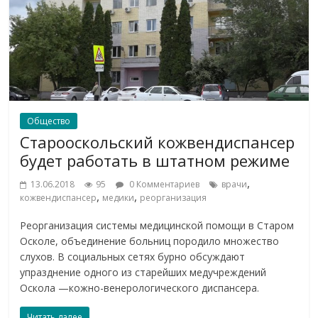
Общество
Старооскольский кожвендиспансер
будет работать в штатном режиме
,
13.06.2018
95
0 Комментариев
врачи
,
,
кожвендиспансер
медики
реорганизация
Реорганизация системы медицинской помощи в Старом
Осколе, объединение больниц породило множество
слухов. В социальных сетях бурно обсуждают
упразднение одного из старейших медучреждений
Оскола —кожно-венерологического диспансера.
Читать далее