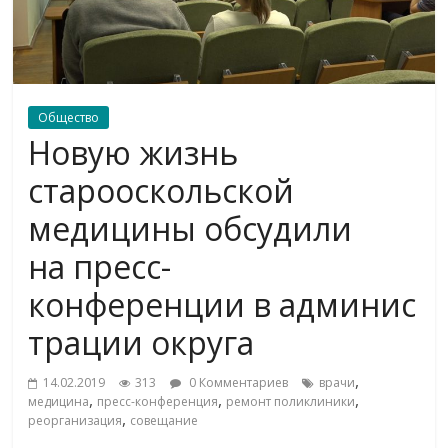
Общество
Новую жизнь
старооскольской
медицины обсудили
на пресс-
конференции в админис
трации округа
,
14.02.2019
313
0 Комментариев
врачи
,
,
,
медицина
пресс-конференция
ремонт поликлиники
,
реорганизация
совещание