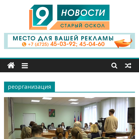
9
Канал
Старый
Оскол
реорганизация