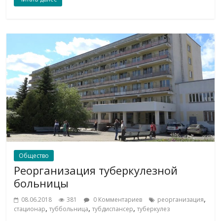
Общество
Реорганизация туберкулезной
больницы
,
08.06.2018
381
0 Комментариев
реорганизация
,
,
,
стационар
туббольница
тубдиспансер
туберкулез