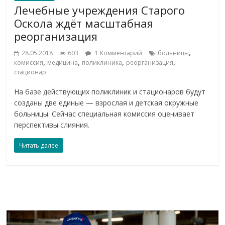
Лечебные учреждения Старого
Оскола ждёт масштабная
реорганизация
,
28.05.2018
603
1 Комментарий
больницы
,
,
,
,
комиссия
медицина
поликлиника
реорганизация
стационар
На базе действующих поликлиник и стационаров будут
созданы две единые — взрослая и детская окружные
больницы. Сейчас специальная комиссия оценивает
перспективы слияния.
Читать далее