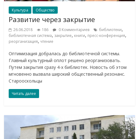
Культура
Общество
Развитие через закрытие
,
26.06.2018
186
0 Комментариев
библиотеки
,
,
,
,
библиотечная система
закрытие
книги
пресс-конференция
,
реорганизация
чтение
Оптимизация добралась до библиотечной системы.
Главный культурный оплот решено реорганизовать.
Путем закрытия сразу 4-х библиотек. Новость об этом
мгновенно вызвала широкий общественный резонанс.
Старооскольцы
Читать далее