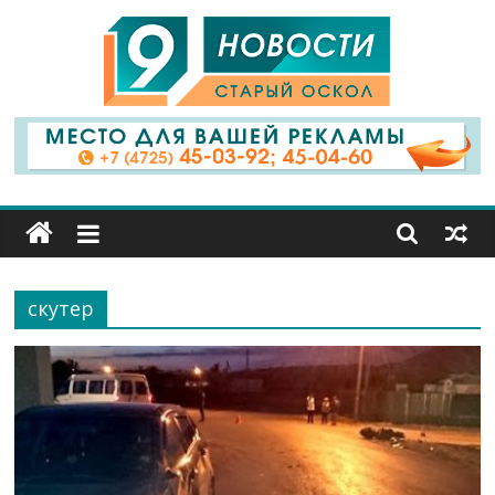
9
Канал
Старый
Оскол
скутер