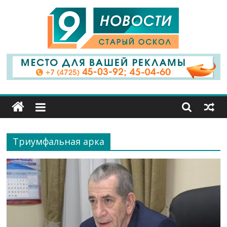
9
Канал
Старый
Оскол
Триумфальная арка