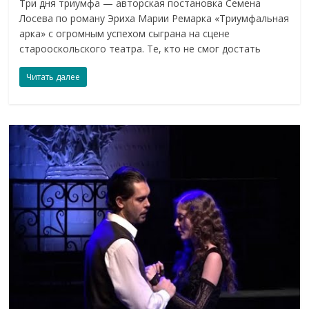
Три дня триумфа — авторская постановка Семена
Лосева по роману Эриха Марии Ремарка «Триумфальная
арка» с огромным успехом сыграна на сцене
старооскольского театра. Те, кто не смог достать
Читать далее