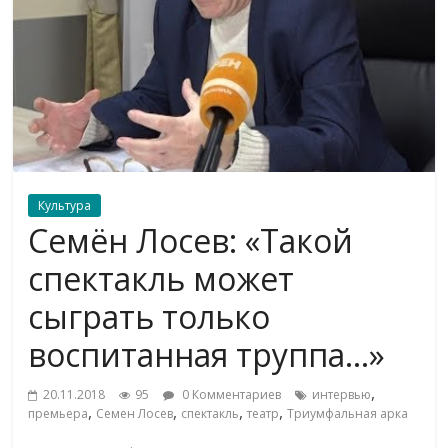
Культура
Семён Лосев: «Такой
спектакль может
сыграть только
воспитанная труппа…»
,
20.11.2018
95
0 Комментариев
интервью
,
,
,
,
премьера
Семен Лосев
спектакль
театр
Триумфальная арка