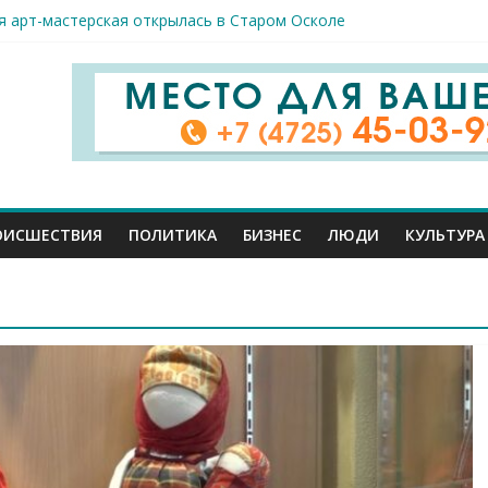
спорта и достижений: в Старом Осколе отметили День физкульт
я арт-мастерская открылась в Старом Осколе
к пострадали сегодня при новых ударах ВСУ по нашему региону
руб. похитили мошенники у жителей Белгородчины под предлогом
 принимают поздравления с профессиональным праздником
ОИСШЕСТВИЯ
ПОЛИТИКА
БИЗНЕС
ЛЮДИ
КУЛЬТУРА