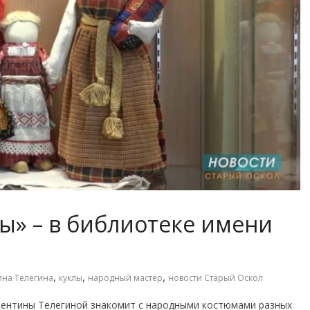
ы» – в библиотеке имени
,
,
,
ина Телегина
куклы
народный мастер
новости Старый Оскол
лентины Телегиной знакомит с народными костюмами разных