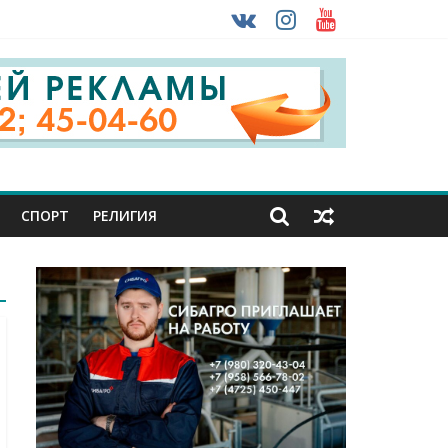
урника
 ввоза машин из-за рубежа
СПОРТ
РЕЛИГИЯ