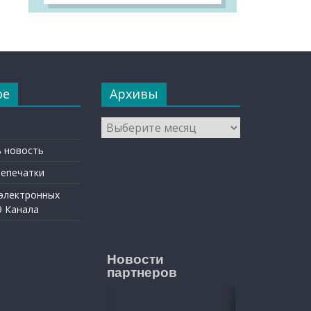
ое
Архивы
Архивы
 новость
репечатки
 электронных
9 Канала
Новости
партнеров