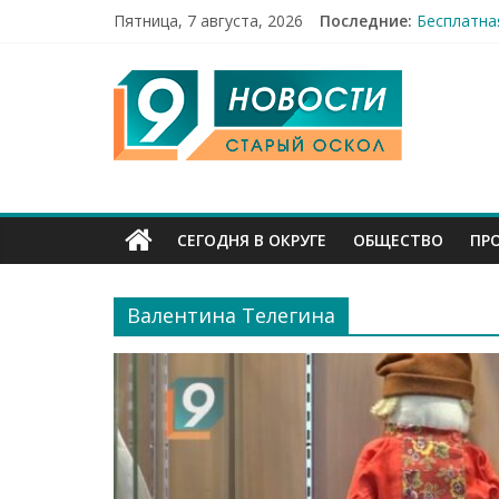
Праздник 
Пятница, 7 августа, 2026
Последние:
Бесплатна
12 челове
9
49,5 млн 
Строители
Канал
Старый
СЕГОДНЯ В ОКРУГЕ
ОБЩЕСТВО
ПР
Оскол
Валентина Телегина