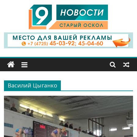
9
Канал
Старый
Оскол
Василий Цыганко