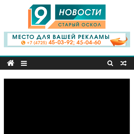
9
Канал
Старый
Оскол