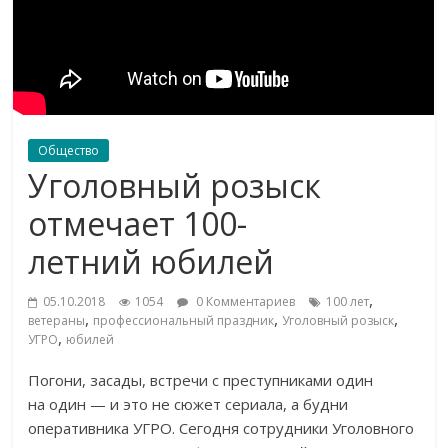
Общество
Уголовный розыск
отмечает 100-
летний юбилей
,
05.10.2018
1054
0 Комментариев
100 лет
,
,
,
ветераны
профессиональный праздник
Уголовный розыск
,
УГРО
юбилей
Погони, засады, встречи с
преступниками один
на
один
—
и
это не
сюжет сериала, а
будни
оперативника УГРО. Сегодня сотрудники Уголовного