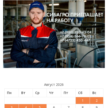
Август 2026
Пн
Вт
Ср
Чт
Пт
Сб
Вс
1
2
3
4
5
6
7
8
9