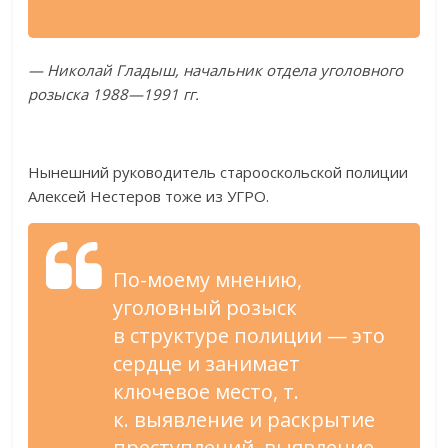
—
Николай Гладыш, начальник отдела уголовного
розыска
1988
—
1991 гг.
Нынешний руководитель старооскольской полиции
Алексей Нестеров тоже из
УГРО
.
По-моему
мнению,
уголовный розыск
в
структуре полиции
—
это
сердце и
занимает
ключевое место,
т.
к.
выявление и
раскрытие
преступлений, выявление