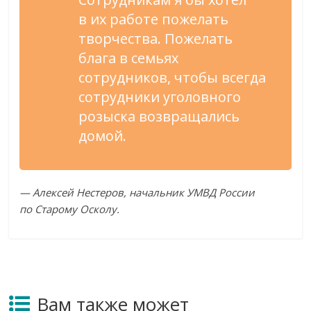
в
их
работе пожелать
творчества. Пожелать
блага в
семьях
сотрудников, чтобы всегда
сотрудники уголовного
розыска возвращались
домой.
—
Алексей Нестеров, начальник УМВД России
по
Старому Осколу.
Вам также может