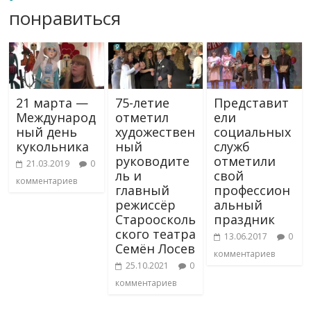
понравиться
21 марта —
75-летие
Представит
Международ
отметил
ели
ный день
художествен
социальных
кукольника
ный
служб
руководите
отметили
21.03.2019
0
ль и
свой
комментариев
главный
профессион
режиссёр
альный
Староосколь
праздник
ского театра
13.06.2017
0
Семён Лосев
комментариев
25.10.2021
0
комментариев