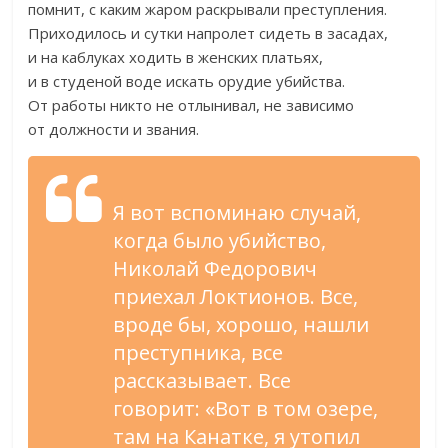
помнит, с
каким жаром раскрывали преступления.
Приходилось и
сутки напролет сидеть в
засадах,
и
на
каблуках ходить в
женских платьях,
и
в
студеной воде искать орудие убийства.
От
работы никто не
отлынивал, не
зависимо
от
должности и
звания.
Я
вот вспоминаю случай,
когда было убийство,
Николай Федорович
приехал Локтионов. Все,
вроде
бы, хорошо, нашли
преступника, все
рассказывает. Все
говорит:
«
Вот в
том озере,
там на
Канатке, я
утопил