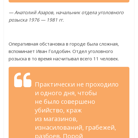
—
Анатолий Азаров, начальник отдела уголовного
розыска 1976
—
1981 гг.
Оперативная обстановка в
городе была сложная,
вспоминает Иван Голдобин. Отдел уголовного
розыска в
то
время насчитывал всего 11 человек.
Практически не
проходило
и
одного дня, чтобы
не
было совершено
убийство, краж
из
магазинов,
изнасилований, грабежей,
разбоев. Порой