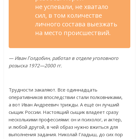
не
успевали, не
хватало
сил, в
том количестве
личного состава выезжать
на
место происшествий.
—
Иван Голдобин, работал в
отделе уголовного
розыска
1972
—
2000 гг.
Трудности закаляют. Все одиннадцать
оперативников впоследствии стали полковниками,
а
вот Иван Андреевич трижды. А
ещё он
лучший
сыщик России. Настоящий сыщик владеет сразу
несколькими профессиями: он
и
психолог, и
актер,
и
любой другой, в
чей образ нужно вжиться для
выполнения задания. Николай Гладыш, до
сих пор