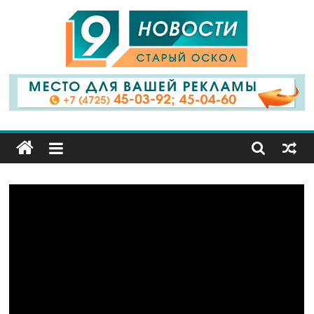
9
Канал
Старый
Оскол