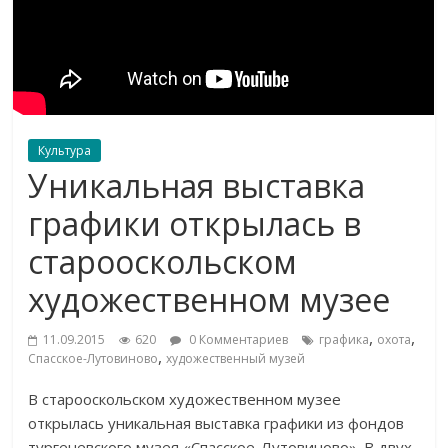
Культура
Уникальная выставка
графики открылась в
старооскольском
художественном музее
,
,
11.09.2015
620
0 Комментариев
графика
охота
,
Спасское-Лутовиново
художественный музей
В старооскольском художественном музее
открылась уникальная выставка графики из фондов
тургеневского музея «Спасское-Лутовиново». В двух