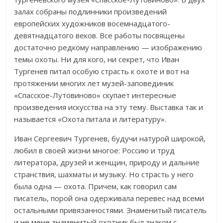
залах собраны подлинники произведений
европейских художников восемнадцатого-
девятнадцатого веков. Все работы посвящены
достаточно редкому направлению — изображению
темы охоты. Ни для кого, ни секрет, что Иван
Тургенев питал особую страсть к охоте и вот на
протяжении многих лет музей-заповединик
«Спасское-Лутовиново» скупает интересные
произведения искусства на эту тему. Выставка так и
называется «Охота питала и литературу».
Иван Сергеевич Тургенев, будучи натурой широкой,
любил в своей жизни многое: Россию и труд
литератора, друзей и женщин, природу и дальние
странствия, шахматы и музыку. Но страсть у него
была одна — охота. Причем, как говорил сам
писатель, порой она одерживала перевес над всеми
остальными привязанностями. Знаменитый писатель
и не мене знаменитый охотник был знаком с