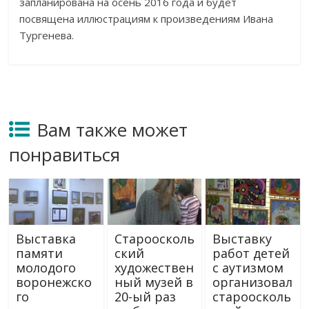
запланирована на осень 2016 года и будет
посвящена иллюстрациям к произведениям Ивана
Тургенева.
Вам также может
понравиться
Выставка
Староосколь
Выставку
памяти
ский
работ детей
молодого
художествен
с аутизмом
воронежско
ный музей в
организовал
го
20-ый раз
староосколь