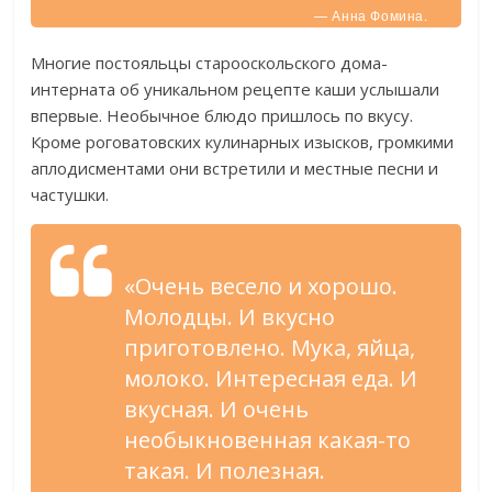
— Анна Фомина.
Многие постояльцы старооскольского дома-
интерната об уникальном рецепте каши услышали
впервые. Необычное блюдо пришлось по вкусу.
Кроме роговатовских кулинарных изысков, громкими
аплодисментами они встретили и местные песни и
частушки.
«Очень весело и хорошо.
Молодцы. И вкусно
приготовлено. Мука, яйца,
молоко. Интересная еда. И
вкусная. И очень
необыкновенная какая-то
такая. И полезная.