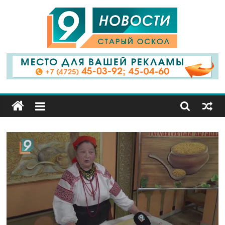
9
Канал
Старый
Оскол