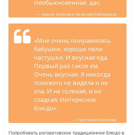
Необыкновенная, да».
— Таисия Хохлова и Вячеслав Кайгородов.
«Мне очень понравились
бабушки, хорошо пели
частушки. И вкусная еда.
Первый раз такое ем.
Очень вкусная. Я никогда
похожего не видела и не
ела. И не соленая, и не
сладкая. Интересное
блюдо».
— Светлана Манылова.
Попробовать роговатовское традиционное блюдо в