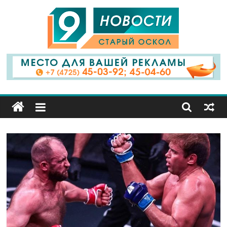
9
Канал
Старый
Оскол