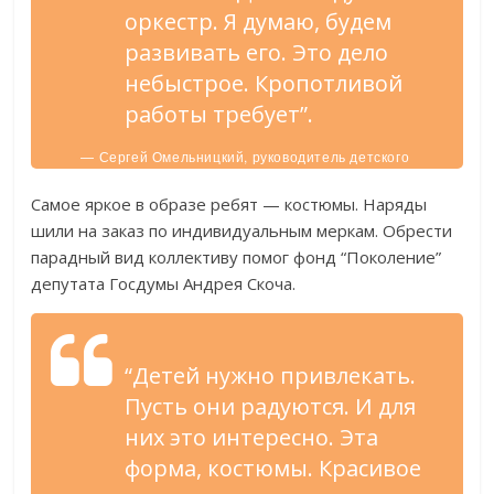
оркестр. Я думаю, будем
развивать его. Это дело
небыстрое. Кропотливой
работы требует”.
— Сергей Омельницкий, руководитель детского
оркестра Чернянской школы искусств.
Самое яркое в образе ребят — костюмы. Наряды
шили на заказ по индивидуальным меркам. Обрести
парадный вид коллективу помог фонд “Поколение”
депутата Госдумы Андрея Скоча.
“Детей нужно привлекать.
Пусть они радуются. И для
них это интересно. Эта
форма, костюмы. Красивое