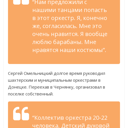
“Нам предложили с
нашими танцами попасть
в этот оркестр. Я, конечно
же, согласилась. Мне это
очень нравится. Я вообще
люблю барабаны. Мне
нравятся наши костюмы”.
Сергей Омельницкий долгое время руководил
шахтерским и муниципальным оркестрами в
Донецке. Переехав в Чернянку, организовал в
поселке собственный.
“Коллектив оркестра 20-22
человека. Детский духовой