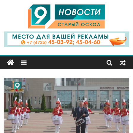
9
Канал
Старый
Оскол