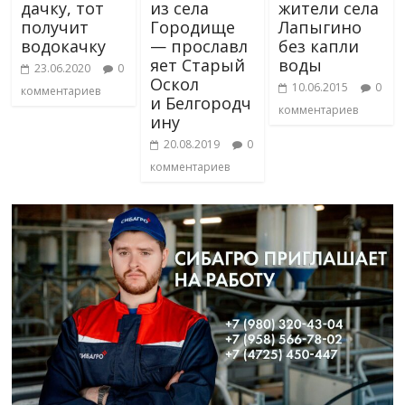
дачку, тот
из села
жители села
получит
Городище
Лапыгино
водокачку
— прославл
без капли
яет Старый
воды
23.06.2020
0
Оскол
10.06.2015
0
комментариев
и Белгородч
комментариев
ину
20.08.2019
0
комментариев