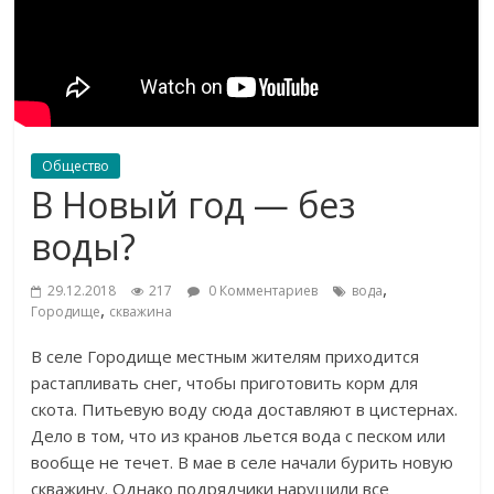
Общество
В Новый год — без
воды?
,
29.12.2018
217
0 Комментариев
вода
,
Городище
скважина
В
селе Городище местным жителям приходится
растапливать снег, чтобы приготовить корм для
скота. Питьевую воду сюда доставляют в
цистернах.
Дело в
том, что из
кранов льется вода с
песком или
вообще не
течет. В
мае в
селе начали бурить новую
скважину. Однако подрядчики нарушили все