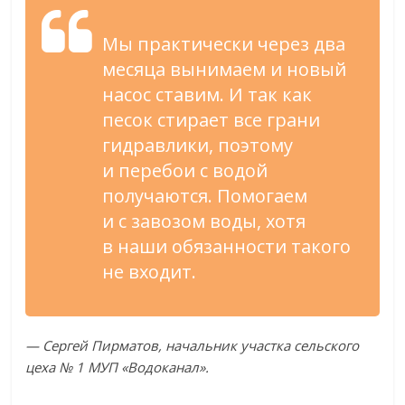
Мы
практически через два
месяца вынимаем и
новый
насос ставим. И
так как
песок стирает все грани
гидравлики, поэтому
и
перебои с
водой
получаются. Помогаем
и
с
завозом воды, хотя
в
наши обязанности такого
не
входит.
—
Сергей Пирматов, начальник участка сельского
цеха
№
1
МУП
«
Водоканал
»
.