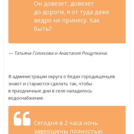
Он
довезет, довезет
до
дороги, я
от
туда даже
ведро не
принесу. Как
быть?
—
Татьяна Голикова и
Анастасия Рощупкина.
В
администрации округа о
бедах городищенцев
знают и
стараются сделать так, чтобы
в
праздничные дни в
селе наладилось
водоснабжение.
Сегодня в
2 часа ночь
завершены полностью