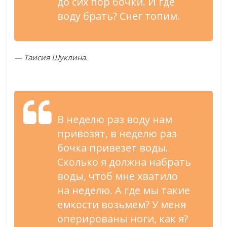
до
сих пор бочки. И
где
воду брать? Снег топим.
—
Таисия Шуклина.
В
неделю раз воду нам
привозят, в
неделю раз
бочка привезет воды.
Сколько я
должна набрать
воды, чтоб мне хватило
на
неделю. А
где мы
такие
емкости возьмем? У
меня
оперированы ноги, как я?