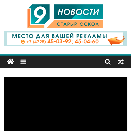
9
Канал
Старый
Оскол