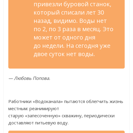
привезли буровой станок,
который списали лет 30
назад, видимо. Воды нет
по
2, по
3 раза в
месяц. Это
может от
одного дня
до
недели. На
сегодня уже
двое суток нет воды.
—
Любовь Попова.
Работники
«
Водоканала
»
пытаются облегчить жизнь
местным: реанимируют
старую
«
запесоченную
»
скважину, периодически
доставляют питьевую воду.