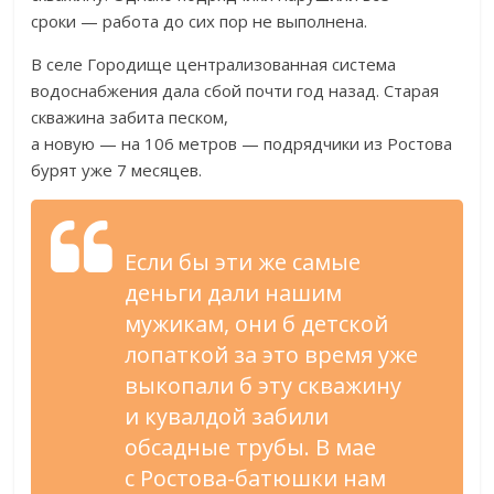
сроки
—
работа до
сих пор не
выполнена.
В
селе Городище централизованная система
водоснабжения дала сбой почти год назад. Старая
скважина забита песком,
а
новую
—
на
106
метров
—
подрядчики из
Ростова
бурят уже 7
месяцев.
Если
бы эти
же самые
деньги дали нашим
мужикам, они
б детской
лопаткой за
это время уже
выкопали
б эту скважину
и
кувалдой забили
обсадные трубы. В
мае
с
Ростова-батюшки
нам