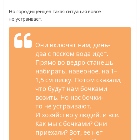
Но
городищенцев такая ситуация вовсе
не
устраивает.
Они включат нам,
день-
два
с
песком вода идет.
Прямо во
ведро станешь
набирать, наверное, на
1
–
1,5
см песку. Потом сказали,
что будут нам бочками
возить. Но
нас
бочки-
то
не
устраивают.
И
хозяйство у
людей, и
все.
Как мы
с
бочками? Они
приехали? Вот, ее
нет