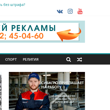
ть без штрафа?
кунуться в прошлое
так ВСУ
тделе СК подвели итоги первого полугодия
чной трансплантации
СПОРТ
РЕЛИГИЯ