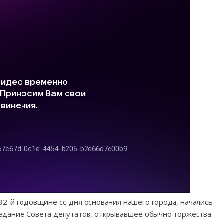
-й годовщине со дня основания нашего города, начались
седание Совета депутатов, открывавшее обычно торжества