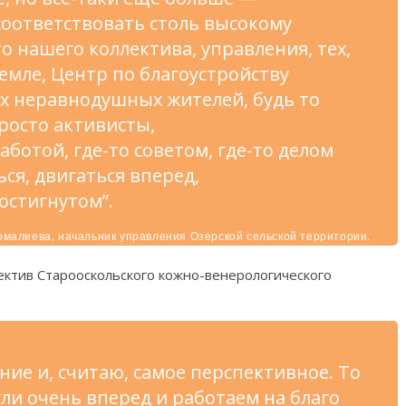
соответствовать столь высокому
го нашего коллектива, управления, тех,
емле, Центр по благоустройству
ех неравнодушных жителей, будь то
росто активисты,
ботой, где-то советом, где-то делом
ся, двигаться вперед,
достигнутом”.
малиева, начальник управления Озерской сельской территории.
ектив Старооскольского кожно-венерологического
ние и, считаю, самое перспективное. То
ули очень вперед и работаем на благо