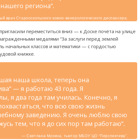
 нашего региона”.
ый врач Старооскольского кожно-венерологического диспансера.
пригласили переместиться вниз — к Доске почёта на улице
награжденными медалями “За заслуги перед землей
ль начальных классов и математики — с гордостью
трудовой книжке.
шая наша школа, теперь она
ва” — я работаю 43 года. Я
, я два года там училась. Конечно, я
похвастаться, что всю свою жизнь
чебному заведению. Я очень люблю свою
жусь тем, что я до сих пор там работаю”.
— Светлана Мухина, тьютор МБОУ ЦО “Перспектива”.