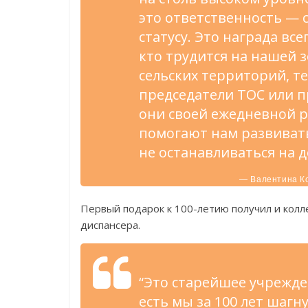
это ответственность — 
статусу. Это награда все
кто трудится на нашей з
сельских территорий, т
председатели ТОС или п
они своей ежедневной ра
помогают нам развивать
не останавливаться на 
— Валентина Ко
Первый подарок к 100-летию получил и колл
диспансера.
“Это старейшее учрежде
есть мы за 100 лет шагн