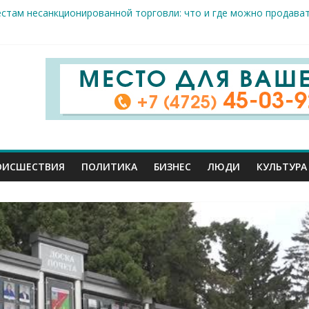
естам несанкционированной торговли: что и где можно продава
ие салоны»: старооскольский краеведческий музей приглашает о
х жителя Белгородской области пострадали сегодня во время а
скрываемость особо тяжких преступлений: в Старооскольском о
дце: старооскольский тренер Георгий Золотых нуждается в сро
ОИСШЕСТВИЯ
ПОЛИТИКА
БИЗНЕС
ЛЮДИ
КУЛЬТУРА