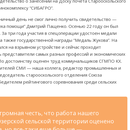
етельство о занесении на Доску почёта Старооскольского
винокомплексу “СИБАГРО”.
здничный день не смог лично получить свидетельство —
ука помощи” Дмитрий Пащенко. Осенью 22 году он был
. За три года участия в спецоперации удостоен медали
 а также государственной награды “Медаль Жукова”. На
ся на взрывном устройстве и сейчас проходит
ь представители самых разных профессий и экономических
 По достоинству оценен труд коммунальщиков СГМПО КХ.
вителей СМИ — наша коллега, редактор промышленных и
редседатель старооскольского отделения Союза
бедителем рейтингового соревнования среди сельских
громная честь, что работа нашего
Озерской сельской территории оценено
е, но все-таки еще больше —