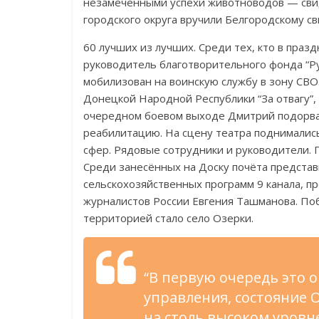
незамеченными успехи животноводов — свид
городского округа вручили Белгородскому с
60 лучших из лучших. Среди тех, кто в пра
руководитель благотворительного фонда “Р
мобилизован на воинскую службу в зону СВО
Донецкой Народной Республики “За отвагу”,
очередном боевом выходе Дмитрий подорвал
реабилитацию. На сцену театра поднималис
сфер. Рядовые сотрудники и руководители.
Среди занесённых на Доску почёта предста
сельскохозяйственных программ 9 канала, п
журналистов России Евгения Ташманова. По
территорией стало село Озерки.
“В первую очередь это о
управления, состояние 
на столь высоком уровн