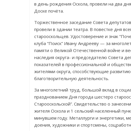
в день рождения Оскола, провели на два дн
Доске почёта.
Торжественное заседание Совета депутатов
провели в здании театра. В повестке дня в
старооскольцев. Удостоверение и знак “Поч
клуба “Поиск” Ивану Андрееву — за многоле
памяти о Великой Отечественной войне и ве
наследия округа- и председателю Совета д
показателей в профессиональной и обществ
жителями округа, способствующие развити
благотворительную деятельность.
За многолетний труд, большой вклад в социа
празднованием Дня города шестеро староос
Старооскольской”. Свидетельство о занесен
жителя Оскола и 1 сельский населенный пун
минувшем году. Металлурги и энергетики, 
доения, художники и спортсмены, соцработн