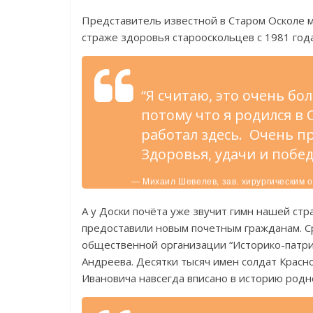
Представитель известной в Старом Осколе
страже здоровья старооскольцев с 1981 год
“Я считаю, это очень бо
потому что я родился в 
работал здесь. Очень пр
Здоровья, удачи и побе
— Михаил Шевелев, зав. хирургическим 
А у Доски почёта уже звучит гимн нашей ст
предоставили новым почетным гражданам. С
общественной организации “Историко-патри
Андреева. Десятки тысяч имен солдат Красн
Ивановича навсегда вписано в историю родн