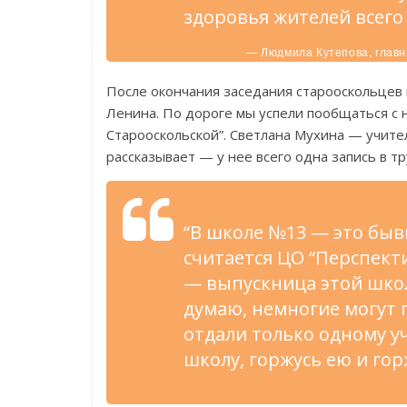
здоровья жителей всего
— Людмила Кутепова, главн
После окончания заседания старооскольцев 
Ленина. По дороге мы успели пообщаться с 
Старооскольской”. Светлана Мухина — учите
рассказывает — у нее всего одна запись в 
“В школе №13 — это быв
считается ЦО “Перспекти
— выпускница этой школы
думаю, немногие могут 
отдали только одному у
школу, горжусь ею и гор