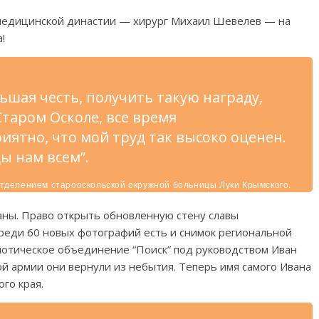
 медицинской династии — хирург Михаил Шевелев — на
а!
льшая честь, получить такую награду,
Старом Осколе, все время
иятно, что мой труд так высоко оценен.
ды нам всем”.
отделением старооскольской окружной больницы Луки Крымского.
раны. Право открыть обновленную стену славы
реди 60 новых фотографий есть и снимок региональной
отическое объединение “Поиск” под руководством Иван
ой армии они вернули из небытия. Теперь имя самого Ивана
ого края.