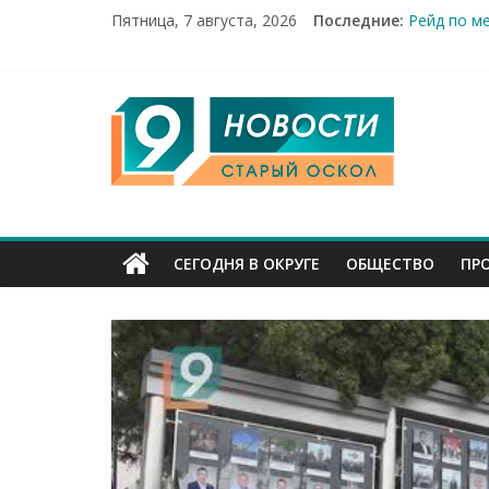
Пятница, 7 августа, 2026
Последние:
Рейд по м
«Купеческ
Два мирны
100%-я ра
9
Новое сер
Канал
Старый
СЕГОДНЯ В ОКРУГЕ
ОБЩЕСТВО
ПР
Оскол