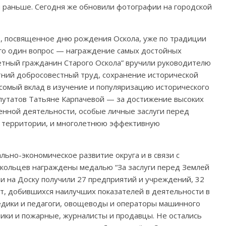
я раньше. Сегодня же обновили фотографии на городской
, посвященное дню рождения Оскола, уже по традиции
сего один вопрос — награждение самых достойных
етный гражданин Старого Оскола” вручили руководителю
тний добросовестный труд, сохранение исторической
сомый вклад в изучение и популяризацию исторического
епутатов Татьяне Карпачевой — за достижение высоких
енной деятельности, особые личные заслуги перед
ю территории, и многолетнюю эффективную
льно-экономическое развитие округа и в связи с
кольцев награждены медалью “За заслуги перед Землей
ии на Доску получили 27 предприятий и учреждений, 32
кт, добившихся наилучших показателей в деятельности в
медики и педагоги, овощеводы и операторы машинного
ики и пожарные, журналисты и продавцы. Не остались