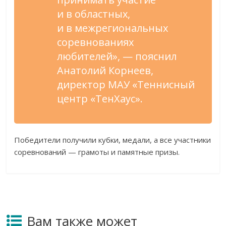
и
в
областных,
и
в
межрегиональных
соревнованиях
любителей
»
,
—
пояснил
Анатолий Корнеев,
директор МАУ
«
Теннисный
центр
«
ТенХаус
»
.
Победители получили кубки, медали, а
все участники
соревнований
—
грамоты и
памятные призы.
Вам также может