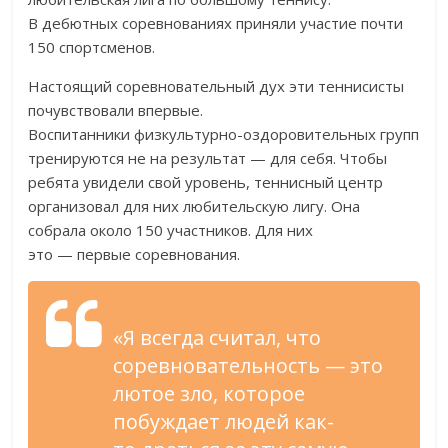
В
дебютных соревнованиях приняли участие почти
150 спортсменов.
Настоящий соревновательный дух эти теннисисты
почувствовали впервые.
Воспитанники
физкультурно-оздоровительных
групп
тренируются не
на
результат
—
для себя. Чтобы
ребята увидели свой уровень, теннисный центр
организовал для них любительскую лигу. Она
собрала около 150 участников. Для них
это
—
первые соревнования.
«
Я
всегда считал, что
соревновательность
—
это
лютое зло, которое
побуждает людей
как-