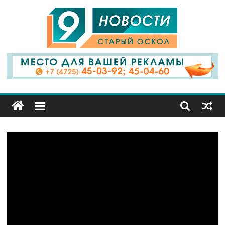
9
Канал
Старый
Оскол