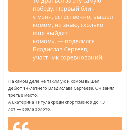
то
драться за
эту самую
победу. Первый блин
у
меня, естественно, вышел
комом, не
знаю, сколько
еще выйдет
комом
»
,
—
поделился
Владислав Сергеев,
участник соревнований.
На
самом деле не
таким уж
и
комом вышел
дебют
14-летнего
Владислава Сергеева. Он
занял
третье место.
А
Екатерина Титула среди спортсменов до
13
лет
—
взяла золото.