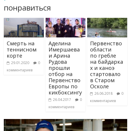
понравиться
Смерть на
Аделина
Первенство
теннисном
Имершаева
области
корте
и Арина
по гребле
Рудова
на байдарка
29.01.2020
0
прошли
х и каноэ
комментариев
отбор на
стартовало
Первенство
в Старом
Европы по
Осколе
кикбоксингу
26.06.2018
0
26.04.2017
0
комментариев
комментариев