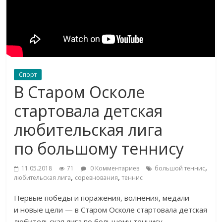
Спорт
В Старом Осколе
стартовала детская
любительская лига
по большому теннису
,
11.05.2018
71
0 Комментариев
большой теннис
,
,
любительская лига
соревнования
теннис
Первые победы и
поражения, волнения, медали
и
новые цели
—
в
Старом Осколе стартовала детская
любительская лига по
большому теннису.