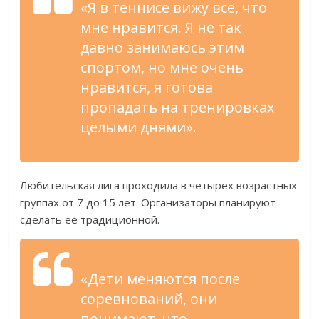
«
Я
в
теннисе вижу все, что
мне нравится. Я
не
так
давно занимаюсь этим
спортом, но
мне очень
нравится, я
готова
пропадать на
тренировках
целыми днями
»
.
Любительская лига проходила в
четырех возрастных
группах от
7 до
15 лет. Организаторы планируют
сделать её традиционной.
«
Дети меняются после
соревнований, они
понимают, что