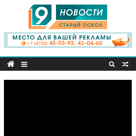
9
Канал
Старый
Оскол