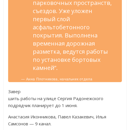
парковочных пространств,
съездов. Уже уложен
первый слой
асфальтобетонного
покрытия. Выполнена
временная дорожная
разметка, ведутся работы
по установке бортовых
камней”.
— Анна Плотникова, начальник отдела
благоустройства и дорожного строительства
УКС.
Завер
шить работы на улице Сергия Радонежского
подрядчик планирует до 1 июня.
Анастасия Иконникова, Павел Казакевич, Илья
Самсонов — 9 канал.