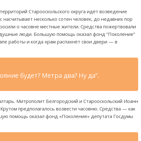
 территорий Старооскольского округа идёт возведение
ас насчитывает несколько сотен человек, до недавних пор
росили о часовне местные жители. Средства пожертвовали
одушные люди. Большую помощь оказал фонд “Поколение”
апе работы и когда храм распахнёт свои двери — в
тояние будет? Метра два? Ну да”.
алтарь. Митрополит Белгородский и Старооскольский Иоанн
 Крутом предполагалось возвести часовню. Средства — как
ьшую помощь оказал фонд «Поколение» депутата Госдумы