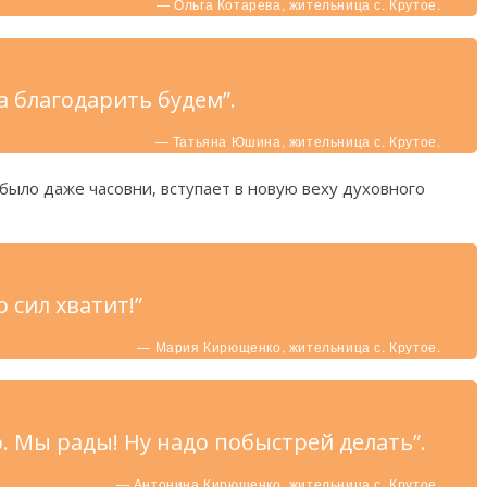
— Ольга Котарева, жительница с. Крутое.
га благодарить будем”.
— Татьяна Юшина, жительница с. Крутое.
 было даже часовни, вступает в новую веху духовного
о сил хватит!”
— Мария Кирющенко, жительница с. Крутое.
о. Мы рады! Ну надо побыстрей делать”.
— Антонина Кирющенко, жительница с. Крутое.