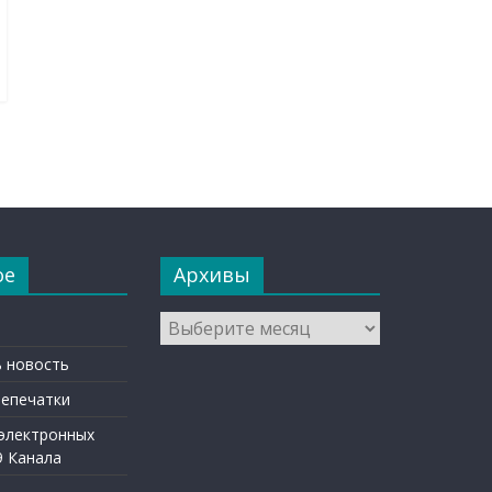
ое
Архивы
Архивы
 новость
репечатки
 электронных
9 Канала