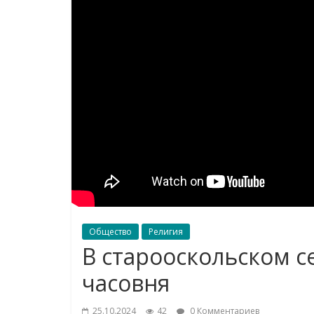
Общество
Религия
В старооскольском с
часовня
25.10.2024
42
0 Комментариев