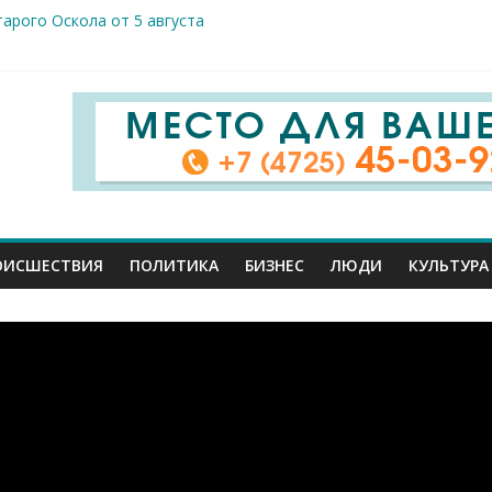
арого Оскола от 5 августа
жителей ранены сегодня в Белгородской области в результате 
вого салюта отмечает 83-ю годовщину освобождения от немецк
 Шуваев доложил Владимиру Путину о текущей работе
ов к реальным пациентам: студенты-медики из разных вузов ст
ОИСШЕСТВИЯ
ПОЛИТИКА
БИЗНЕС
ЛЮДИ
КУЛЬТУРА