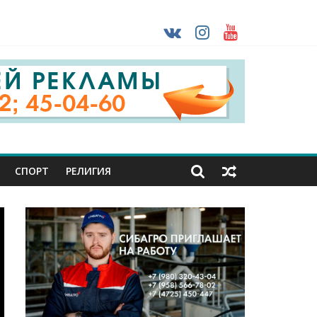
ударов ВСУ
о-фашистских захватчиков
раны проходят практику в Старом Осколе
СПОРТ
РЕЛИГИЯ