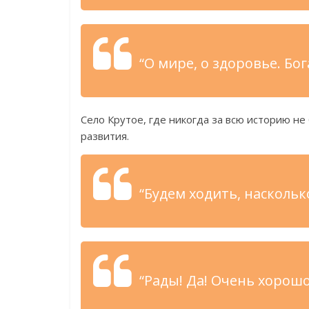
“О мире, о здоровье. Бо
Село Крутое, где никогда за всю историю не
развития.
“Будем ходить, наскольк
“Рады! Да! Очень хорош