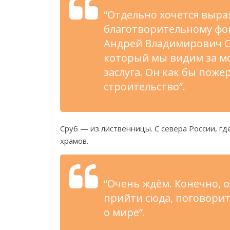
“Отдельно хочется выра
благотворительному фон
Андрей Владимирович Ск
который мы видим за мо
заслуга. Он как бы поже
строительство”.
Сруб — из лиственницы. С севера России, г
храмов.
“Очень ждём. Конечно, о
прийти сюда, поговорит
о мире”.