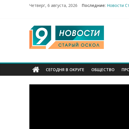
Четверг, 6 августа, 2026
Последние:
Новости Ст
14 мирных 
Город пер
Александр
9
От учебник
Канал
Старый
СЕГОДНЯ В ОКРУГЕ
ОБЩЕСТВО
ПР
Оскол