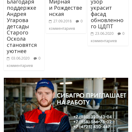
Благодаря
Мирная
узор
поддержке
и Рождестве
украсит
Андрея
нская
фасад
Угарова
обновленно
27.09.2018
0
детсады
го ЦДПТ
комментариев
Старого
23.06.2020
0
Оскола
комментариев
становятся
уютнее
03.06.2020
0
комментариев