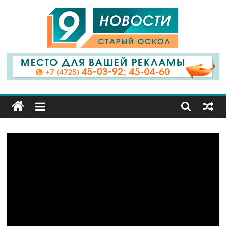
9
Канал
Старый
Оскол