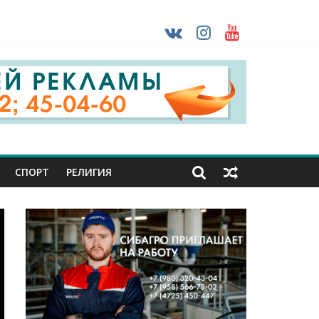
ударов ВСУ
о-фашистских захватчиков
раны проходят практику в Старом Осколе
СПОРТ
РЕЛИГИЯ