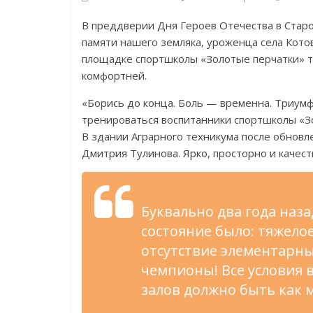
В преддверии Дня Героев Отечества в Старо
памяти нашего земляка, уроженца села Кото
площадке спортшколы «Золотые перчатки» 
комфортней.
«Борись до конца. Боль — временна. Триум
тренироваться воспитанники спортшколы «З
В здании Аграрного техникума после обновле
Дмитрия Тулинова. Ярко, просторно и качест
Буквально два года наза
состояние было: тяжелое
отсутствие элементарны
чемпионы! Все условия в
залов должно быть как 