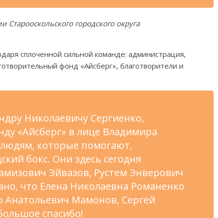
и Старооскольского городского округа
одаря сплоченной сильной команде: администрация,
готворительный фонд «Айсберг», благотворители и
ндру Николаевичу Сергиенко,
ду «Айсберг» в лице Владимира
 людям, которые помогают,
кий бокс. Они здесь сегодня
амизович Эйвазов, Рустем Энверович
ано, что Елена Николаевна Романенко
р Анатольевич Мамонов, Сергей
большое спасибо!