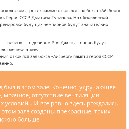
оскольском агротехникуме открылся зал бокса «Айсберг»
во, Героя СССР Дмитрия Тулинова. На обновленной
тренировки будущих чемпионов будут значительно
ф — вечен» — с девизом Роя Джонса теперь будут
олотые перчатки».
ния открылся зал бокса «Айсберг» памяти героя СССР
венно.
д был в этом зале. Конечно, удручающее
, мрачное, отсутствие вентиляции,
х условий… И все равно здесь рождались
 этом зале созданы прекрасные, таких
можно больше.