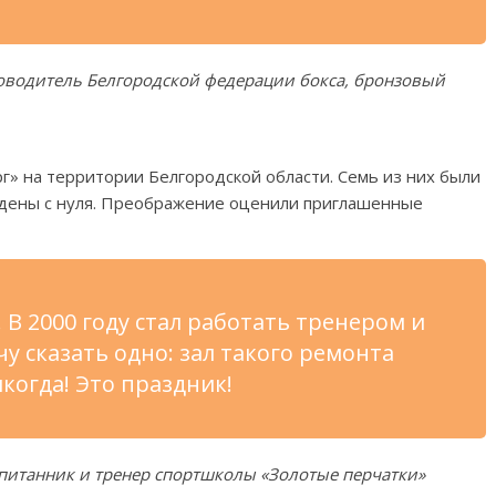
оводитель Белгородской федерации бокса, бронзовый
рг» на территории Белгородской области. Семь из них были
едены с нуля. Преображение оценили приглашенные
В 2000 году стал работать тренером и
чу сказать одно: зал такого ремонта
когда! Это праздник!
спитанник и тренер спортшколы «Золотые перчатки»