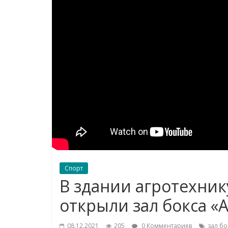
Спорт
В здании агротехни
открыли зал бокса «
08.12.2021
205
0 Комментариев
зал бо