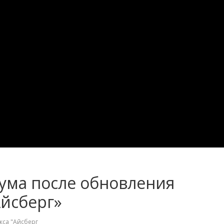
кума после обновления
Айсберг»
кса "Айсберг