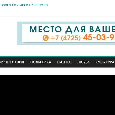
арого Оскола от 5 августа
жителей ранены сегодня в Белгородской области в результате 
вого салюта отмечает 83-ю годовщину освобождения от немецк
 Шуваев доложил Владимиру Путину о текущей работе
ов к реальным пациентам: студенты-медики из разных вузов ст
ОИСШЕСТВИЯ
ПОЛИТИКА
БИЗНЕС
ЛЮДИ
КУЛЬТУРА