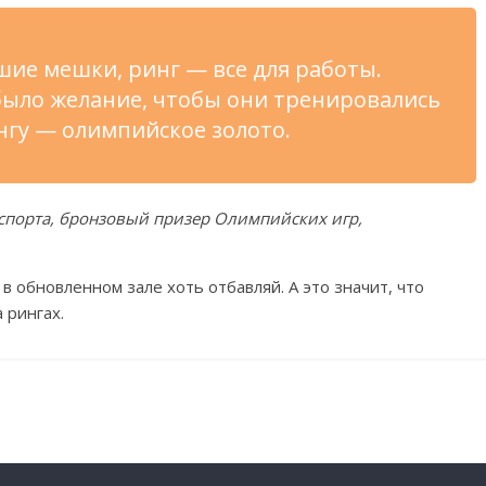
ие мешки, ринг — все для работы.
 было желание, чтобы они тренировались
зунгу — олимпийское золото.
спорта, бронзовый призер Олимпийских игр,
 обновленном зале хоть отбавляй. А это значит, что
 рингах.