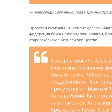
—
Александр Сергиенко, глава администраци
Провести капитальный ремонт удалось благ
федерация бокса Белгородской области, бла
старооскольское бизнес-сообщество.
Большое спасибо Алекса
Благотворительному фон
Михайловича Тебекина,
поддерживают белгородс
присутствуют: Максим Р
Карашайский. Было сказ
нам помогает, Александ
Аркадьевич Гусев. Всем 