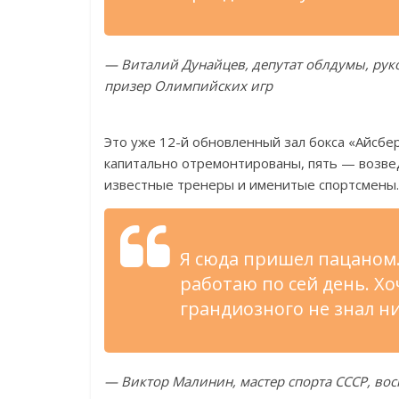
— Виталий Дунайцев, депутат облдумы, рук
призер Олимпийских игр
Это уже 12-й обновленный зал бокса «Айсбе
капитально отремонтированы, пять — возв
известные тренеры и именитые спортсмены.
Я сюда пришел пацаном. 
работаю по сей день. Хо
грандиозного не знал ни
— Виктор Малинин, мастер спорта СССР, во