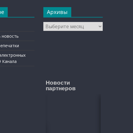
ое
Архивы
Архивы
 новость
репечатки
 электронных
9 Канала
Новости
партнеров