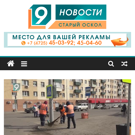
9
Канал
Старый
Оскол