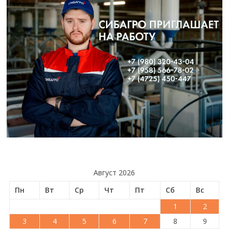
Август 2026
Пн
Вт
Ср
Чт
Пт
Сб
Вс
1
2
3
4
5
6
7
8
9