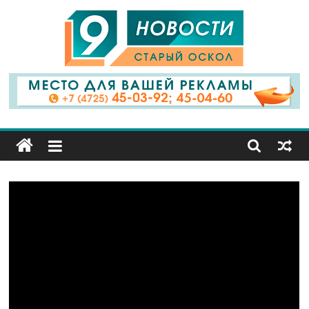
9
Канал
Старый
Оскол