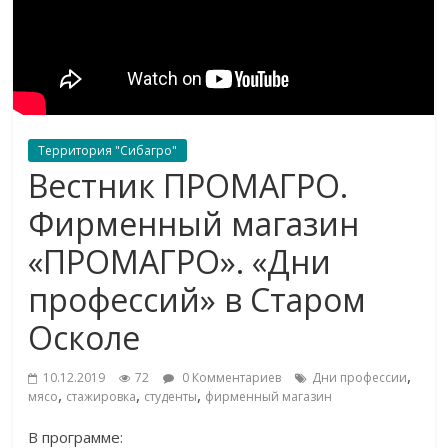
Территория "Сибагро"
Вестник ПРОМАГРО.
Фирменный магазин
«ПРОМАГРО». «Дни
профессий» в Старом
Осколе
,
10.12.2019
72
0 Комментариев
Дни профессии
,
,
,
мясо
стажировка
студенты
фирменный магазин
В программе: