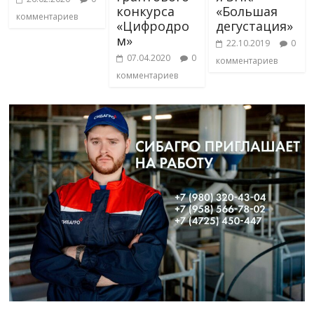
конкурса
«Большая
комментариев
«Цифродро
дегустация»
м»
22.10.2019
0
07.04.2020
0
комментариев
комментариев