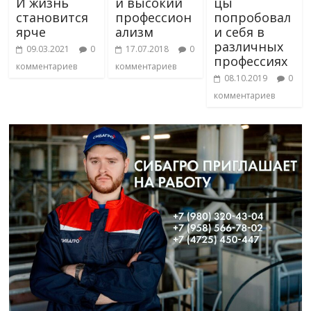
И жизнь
и высокий
цы
становится
профессион
попробовал
ярче
ализм
и себя в
различных
09.03.2021
0
17.07.2018
0
профессиях
комментариев
комментариев
08.10.2019
0
комментариев