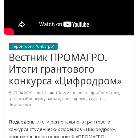
Территория "Сибагро"
Вестник ПРОМАГРО.
Итоги грантового
конкурса «Цифродром»
,
07.04.2020
29
0 Комментариев
«ПромАгро»
,
,
,
,
грантовый конкурс
награждение
проект
студенты
Цифродром
Подведены итоги регионального грантового
конкурса студенческих проектов «Цифродром»,
инициированного компанией «ПРОМАГРО».