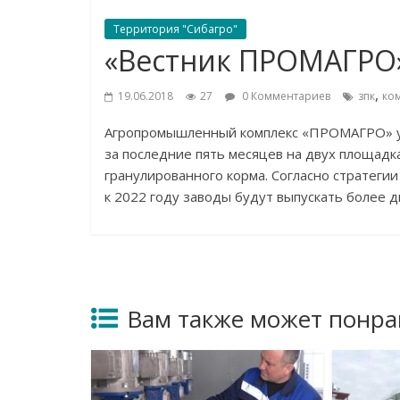
Территория "Сибагро"
«Вестник ПРОМАГРО» 
,
19.06.2018
27
0 Комментариев
зпк
ко
Агропромышленный комплекс
«
ПРОМАГРО
»
за
последние пять месяцев на
двух площадка
гранулированного корма. Согласно стратег
к
2022 году заводы будут выпускать более д
Вам также может понра