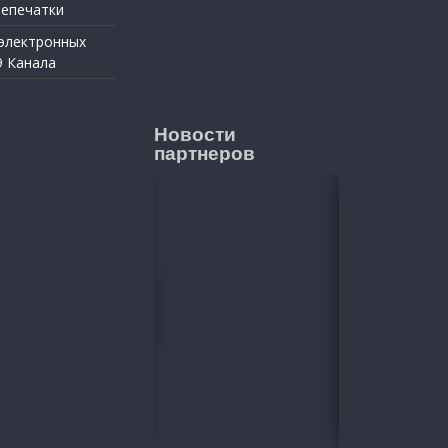
репечатки
 электронных
9 Канала
Новости
партнеров