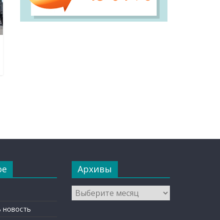
ое
Архивы
Архивы
 новость