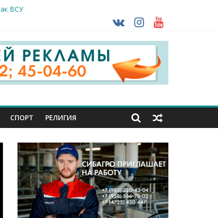
так ВСУ
деле СК подвели итоги первого полугодия
ной трансплантации
ть без штрафа?
кунуться в прошлое
СПОРТ
РЕЛИГИЯ