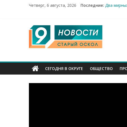
Четверг, 6 августа, 2026
Последние:
Два мирных
100%-я рас
Новое серд
Рейд по ме
9
«Купечески
Канал
Старый
СЕГОДНЯ В ОКРУГЕ
ОБЩЕСТВО
ПР
Оскол