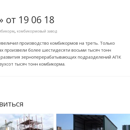
от 19 06 18
,
мбикорм
комбикормовый завод
увеличил производство комбикормов на
треть. Только
х произвели более шестидесяти восьми тысяч тонн
ии развития зерноперерабатывающих подразделений АПК
вухсот тысяч тонн комбикорма.
виться