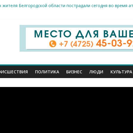
 жителя Белгородской области пострадали сегодня во время а
крываемость особо тяжких преступлений: в Старооскольском от
це: старооскольский тренер Георгий Золотых нуждается в сроч
стам несанкционированной торговли: что и где можно продава
е салоны»: старооскольский краеведческий музей приглашает о
ОИСШЕСТВИЯ
ПОЛИТИКА
БИЗНЕС
ЛЮДИ
КУЛЬТУРА