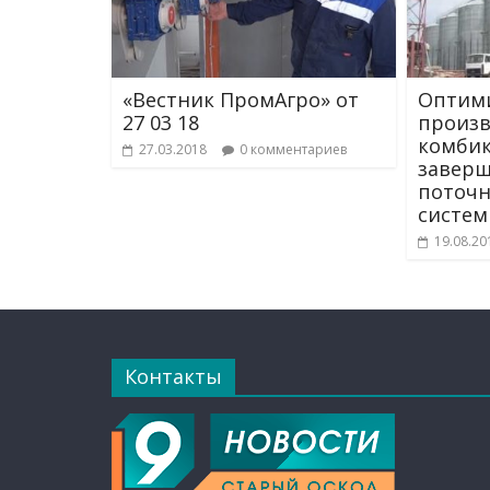
«Вестник ПромАгро» от
Оптим
27 03 18
произв
комбик
27.03.2018
0 комментариев
заверш
поточн
систе
19.08.20
Контакты