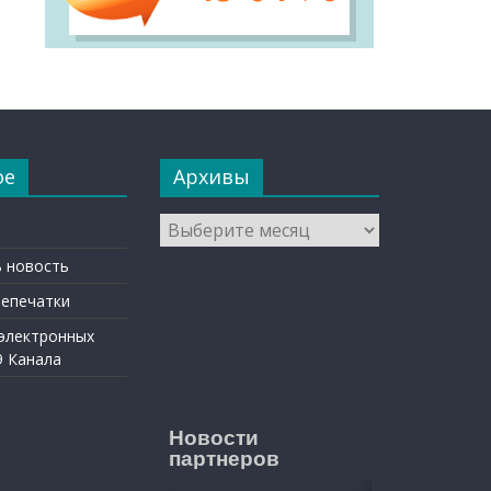
ое
Архивы
Архивы
 новость
репечатки
 электронных
9 Канала
Новости
партнеров