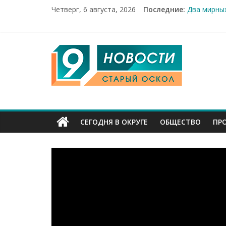
Четверг, 6 августа, 2026
Последние:
Два мирных
100%-я рас
Новое серд
Рейд по ме
9
«Купечески
Канал
Старый
СЕГОДНЯ В ОКРУГЕ
ОБЩЕСТВО
ПР
Оскол