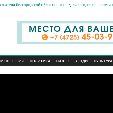
 жителя Белгородской области пострадали сегодня во время а
крываемость особо тяжких преступлений: в Старооскольском от
це: старооскольский тренер Георгий Золотых нуждается в сроч
стам несанкционированной торговли: что и где можно продава
е салоны»: старооскольский краеведческий музей приглашает о
ОИСШЕСТВИЯ
ПОЛИТИКА
БИЗНЕС
ЛЮДИ
КУЛЬТУРА