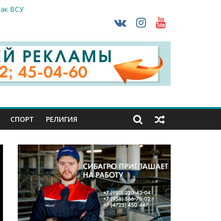
так ВСУ
деле СК подвели итоги первого полугодия
ной трансплантации
ть без штрафа?
кунуться в прошлое
СПОРТ
РЕЛИГИЯ