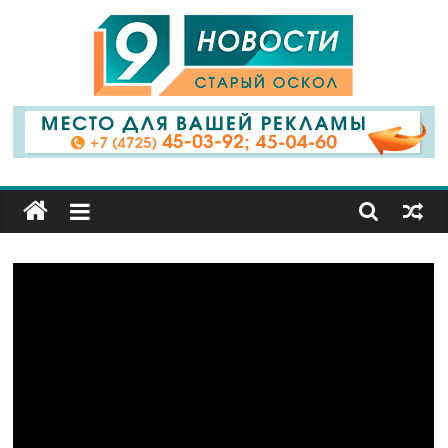
9
Канал
Старый
Оскол