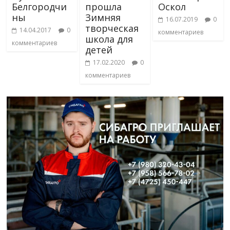
Белгородчи
прошла
Оскол
ны
Зимняя
16.07.2019
0
творческая
14.04.2017
0
комментариев
школа для
комментариев
детей
17.02.2020
0
комментариев