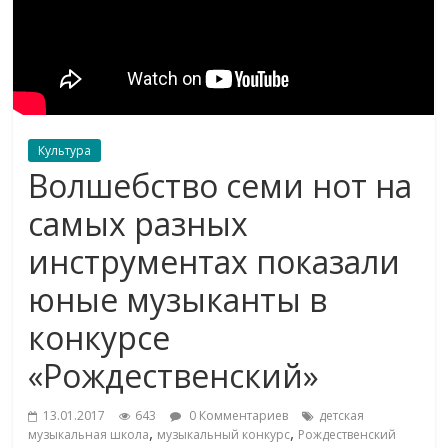
Культура
Волшебство семи нот на
самых разных
инструментах показали
юные музыканты в
конкурсе
«Рождественский»
13.01.2017
643
0 Комментариев
детская
,
,
музыкальная школа
музыкальный конкурс
Рождественский