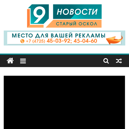
9
Канал
Старый
Оскол