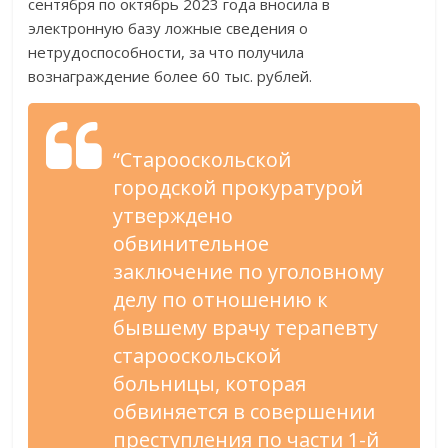
сентября по октябрь 2023 года вносила в
электронную базу ложные сведения о
нетрудоспособности, за что получила
вознаграждение более 60 тыс. рублей.
“Старооскольской
городской прокуратурой
утверждено
обвинительное
заключение по уголовному
делу по отношению к
бывшему врачу терапевту
старооскольской
больницы, которая
обвиняется в совершении
преступления по части 1-й