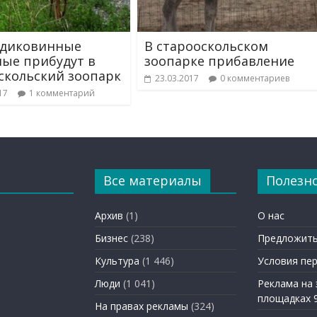
 диковинные
В старооскольском
ые прибудут в
зоопарке прибавление
скольский зоопарк
23.03.2017
0 комментариев
17
1 комментарий
Все материалы
Полезн
Архив
(1)
О нас
Бизнес
(238)
Предложить
Культура
(1 446)
Условия пе
Люди
(1 041)
Реклама на
площадках 
На правах рекламы
(324)