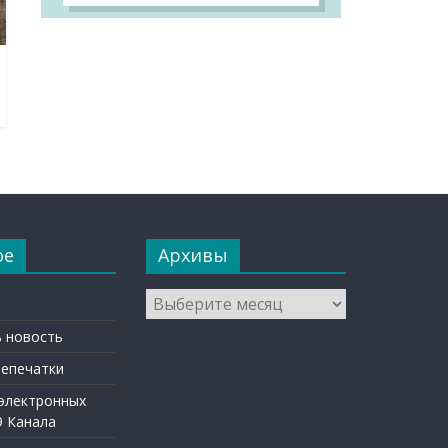
ое
Архивы
Архивы
 новость
репечатки
 электронных
9 Канала