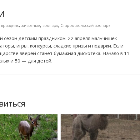
и
,
,
,
 праздник
животные
зоопарк
Старооскольский зоопарк
й сезон детским праздником. 22 апреля мальчишек
торы, игры, конкурсы, сладкие призы и
подарки. Если
царстве зверей станет бумажная дискотека. Начало в
11
слых и
50
—
для детей.
виться