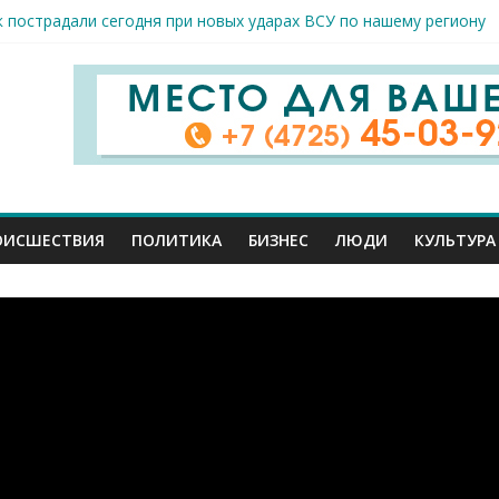
к пострадали сегодня при новых ударах ВСУ по нашему региону
руб. похитили мошенники у жителей Белгородчины под предлогом
 принимают поздравления с профессиональным праздником
спорта и достижений: в Старом Осколе отметили День физкульт
я арт-мастерская открылась в Старом Осколе
ОИСШЕСТВИЯ
ПОЛИТИКА
БИЗНЕС
ЛЮДИ
КУЛЬТУРА