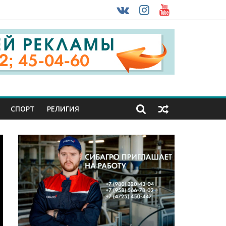
 ввоза машин из-за рубежа
урника
СПОРТ
РЕЛИГИЯ