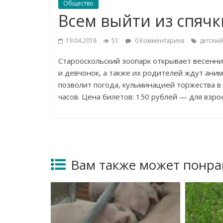
Общество
Всем выйти из спячк
19.04.2018
51
0 Комментариев
детский
Старооскольский зоопарк открывает весенни
и
девчонок, а
также их
родителей ждут анима
позволит погода, кульминацией торжества в
часов. Цена билетов: 150
рублей
—
для взро
Вам также может понра