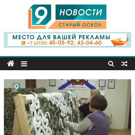
9
Канал
Старый
Оскол