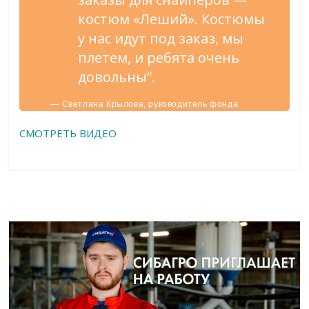
костюм «Леший». Костюмы
у нас идут под заказ, мы
плетем, и ребята очень
довольны”.
— Светлана Крылова, руководитель фонда
“Русский тыл”.
СМОТРЕТЬ ВИДЕО