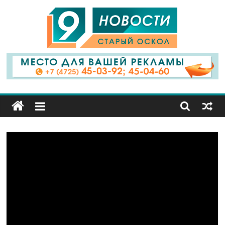
9
Канал
Старый
Оскол