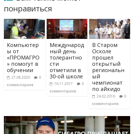
понравиться
Компьютер
Международ
В Старом
ы от
ный день
Осколе
«ПРОМАГРО
толерантно
прошел
» помогут в
сти
открытый
обучении
отметили в
региональн
30-ой школе
ый
27.08.2020
0
чемпионат
16.11.2017
0
комментариев
по айкидо
комментариев
24.02.2016
0
комментариев