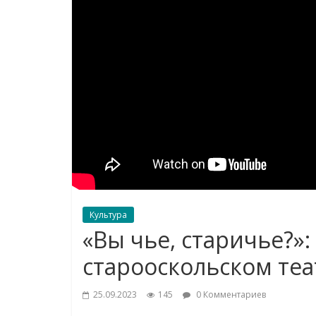
Культура
«Вы чье, старичье?»
старооскольском теа
25.09.2023
145
0 Комментариев