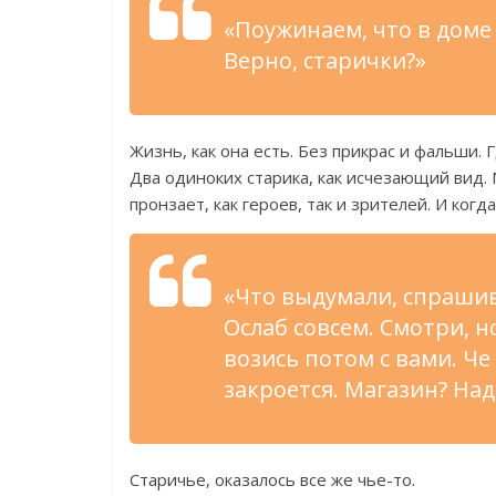
«Поужинаем, что в доме 
Верно, старички?»
Жизнь, как она есть. Без прикрас и фальши. 
Два одиноких старика, как исчезающий вид. 
пронзает, как героев, так и зрителей. И ког
«Что выдумали, спрашив
Ослаб совсем. Смотри, н
возись потом с вами. Че
закроется. Магазин? На
Старичье, оказалось все же чье-то.