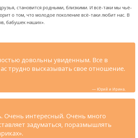
рузья, становится родными, близкими. И всё-таки мы чьё-
орит о том, что молодое поколение всё-таки любит нас. В
ов, бабушек наших».
ностью довольны увиденным. Все в
ас трудно высказывать свое отношение.
— Юрий и Ирина.
. Очень интересный. Очень много
ставляет задуматься, поразмышлять
ариках».