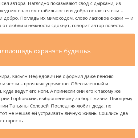
ел автора. Наглядно показывают свод с дырками, из
ледним оплотом стабильности и добра остаются они –
и добро. Погладь их мимоходом, слово ласковое скажи — и
га от любви и нежности сдохнут, говорит автор повести.
жилплощадь охранять будешь».
мира, Касьян Нефедович не оформил даже пенсию
и и чести – проявлял упрямство. Обессиленный и
 куда ведут его ноги. А принесли они его к такому же
трий Горбовский, выброшенному за борт жизни. Пьющему
нии Татьяны Соловей. Последняя любит деда, но
 тот не мешал ей устраивать личную жизнь. Сошлись два
х старость.