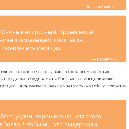
— Лилия и Савелий.
 Очень интересный. Время моей
жизни показывает спектакль.
ы появлялись иногда».
— Валентина.
сильев, которого часто называют «голосом совести»,
ть, оно должно будоражить. Спектакль в инсценировке
ляющим сопереживать, заглядывать внутрь себя и говорить
ста, удачи, хорошего начала этого
е болел. Чтобы мы это выдержали,