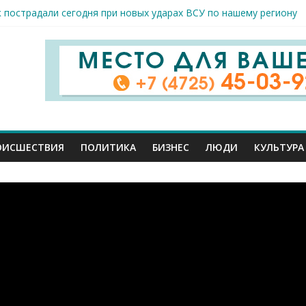
к пострадали сегодня при новых ударах ВСУ по нашему региону
руб. похитили мошенники у жителей Белгородчины под предлогом
 принимают поздравления с профессиональным праздником
спорта и достижений: в Старом Осколе отметили День физкульт
я арт-мастерская открылась в Старом Осколе
ОИСШЕСТВИЯ
ПОЛИТИКА
БИЗНЕС
ЛЮДИ
КУЛЬТУРА