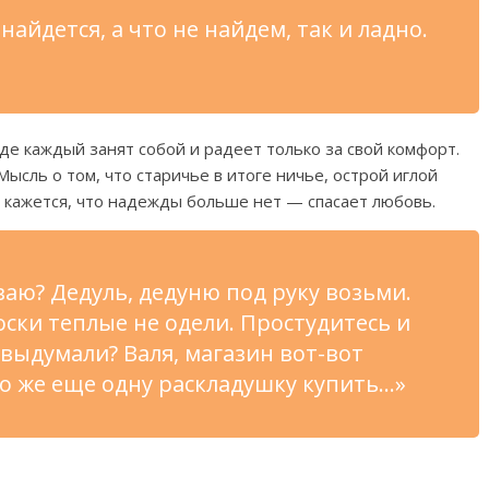
найдется, а что не найдем, так и ладно.
Где каждый занят собой и радеет только за свой комфорт.
Мысль о том, что старичье в итоге ничье, острой иглой
да кажется, что надежды больше нет — спасает любовь.
аю? Дедуль, дедуню под руку возьми.
оски теплые не одели. Простудитесь и
 выдумали? Валя, магазин вот-вот
до же еще одну раскладушку купить…»