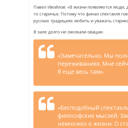
Павел Ивойлов: «В жизни появляются люди, д
то старичье. Потому что финал спектакля гов
русских традициях любить и уважать старик
В зале долго не смолкали овации.
«Замечательно. Мы пол
переживаниях. Мне сейч
Я еще весь там».
«Бесподобный спектакль
философских мыслей. За
немножко о жизни. О ст