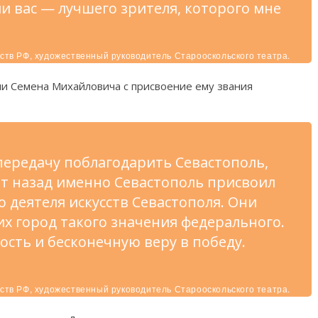
ли вас — лучшего зрителя, которого мне
ств РФ, художественный руководитель Старооскольского театра.
и Семена Михайловича с присвоение ему звания
 передачу поблагодарить Севастополь,
ет назад именно Севастополь присвоил
 деятеля искусств Севастополя. Они
их город такого значения федерального.
ость и бесконечную веру в победу.
ств РФ, художественный руководитель Старооскольского театра.