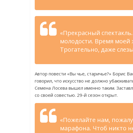
«Прекрасный спектакль.
молодости. Время моей 
Трогательно, даже слез
Автор повести «Вы чье, старичье?» Борис Ва
говорил, что искусство не должно убаюкива
Семена Лосева вышел именно таким. Застав
со своей совестью. 29-й сезон открыт.
«Пожелайте нам, пожалуй
марафона. Чтоб никто н