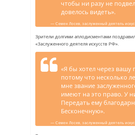
чтобы ни разу не подве
довелось видеть».
— Семен Лосев, заслуженный деятель искус
Зрители долгими аплодисментами поздравил
«Заслуженного деятеля искусств РФ».
«Я бы хотел через вашу
потому что несколько л
мне звание заслуженного
имеют на это право. У н
Передать ему благодарн
Бесконечную».
— Семен Лосев, заслуженный деятель искус