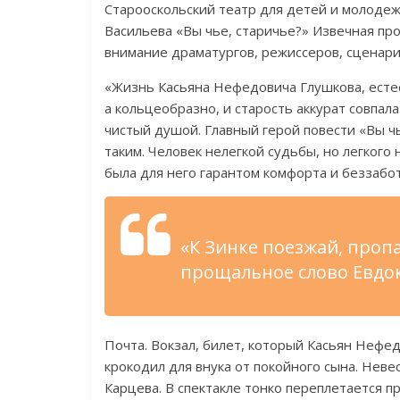
Старооскольский театр для детей и молодеж
Васильева «Вы чье, старичье?» Извечная пр
внимание драматургов, режиссеров, сценари
«Жизнь Касьяна Нефедовича Глушкова, естес
а кольцеобразно, и старость аккурат совпа
чистый душой. Главный герой повести «Вы ч
таким. Человек нелегкой судьбы, но легкого 
была для него гарантом комфорта и беззабот
«К Зинке поезжай, про
прощальное слово Евдо
Почта. Вокзал, билет, который Касьян Нефе
крокодил для внука от покойного сына. Нев
Карцева. В спектакле тонко переплетается п