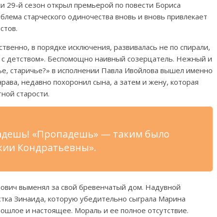
и 29-й сезон открыл премьерой по повести Бориса
облема старческого одиночества вновь и вновь привлекает
стов.
твенно, в порядке исключения, развивалась не по спирали,
ла с детством». Беспомощно наивный созерцатель. Нежный и
ье, старичье?» в исполнении Павла Ивойлова вышел именно
нрава, недавно похоронил сына, а затем и жену, которая
ной старости.
падешь! «Пропадешь» — таким было
кии Кондратьевны».
дович выменял за свой бревенчатый дом. Надувной
естка Зинаида, которую убедительно сыграла Марина
рошлое и настоящее. Мораль и ее полное отсутствие.