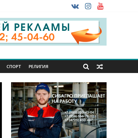
 ввоза машин из-за рубежа
урника
СПОРТ
РЕЛИГИЯ