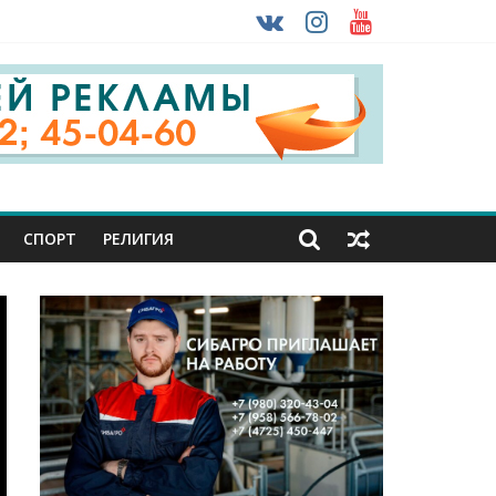
 ввоза машин из-за рубежа
урника
СПОРТ
РЕЛИГИЯ