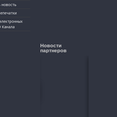
 новость
репечатки
 электронных
9 Канала
Новости
партнеров