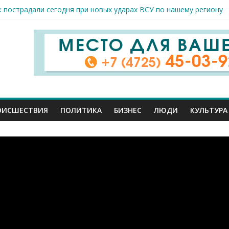
к пострадали сегодня при новых ударах ВСУ по нашему региону
руб. похитили мошенники у жителей Белгородчины под предлогом
 принимают поздравления с профессиональным праздником
спорта и достижений: в Старом Осколе отметили День физкульт
я арт-мастерская открылась в Старом Осколе
ОИСШЕСТВИЯ
ПОЛИТИКА
БИЗНЕС
ЛЮДИ
КУЛЬТУРА