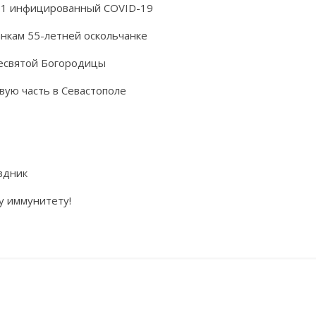
271 инфицированный COVID-19
нкам 55-летней оскольчанке
есвятой Богородицы
ую часть в Севастополе
здник
у иммунитету!