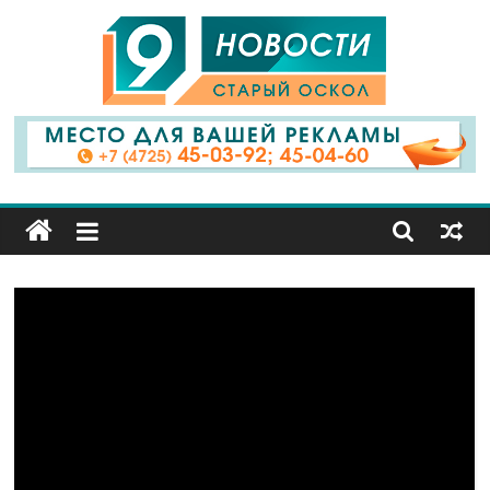
9
Канал
Старый
Оскол