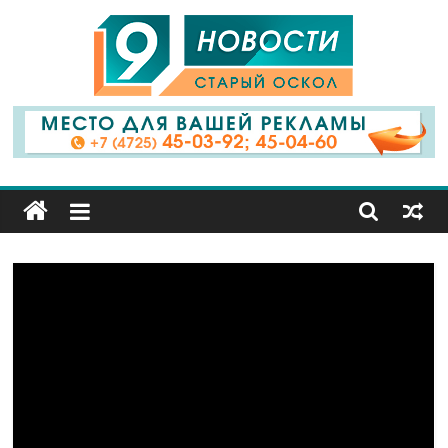
9
Канал
Старый
Оскол