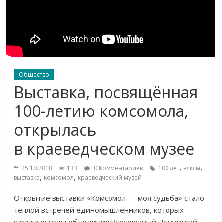
Общество
Выставка, посвящённая
100-летию комсомола,
открылась
в краеведческом музее
,
,
25.10.2018
133
0 Комментариев
100 лет
влксм
,
,
выставка
комсомол
краеведческий музей
Открытие выставки «Комсомол — моя судьба» стало
теплой встречей единомышленников, которых
в разные годы объединил Всесоюзный Ленинский