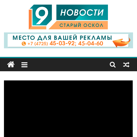
9
Канал
Старый
Оскол