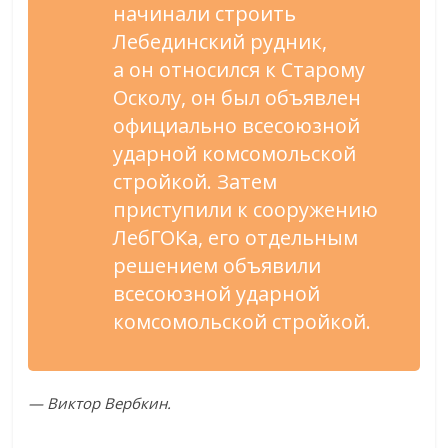
начинали строить
Лебединский рудник,
а он относился к Старому
Осколу, он был объявлен
официально всесоюзной
ударной комсомольской
стройкой. Затем
приступили к сооружению
ЛебГОКа, его отдельным
решением объявили
всесоюзной ударной
комсомольской стройкой.
— Виктор Вербкин.