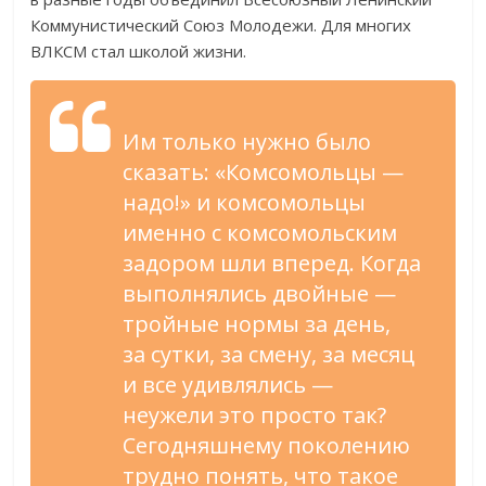
Коммунистический Союз Молодежи. Для многих
ВЛКСМ стал школой жизни.
Им только нужно было
сказать: «Комсомольцы —
надо!» и комсомольцы
именно с комсомольским
задором шли вперед. Когда
выполнялись двойные —
тройные нормы за день,
за сутки, за смену, за месяц
и все удивлялись —
неужели это просто так?
Сегодняшнему поколению
трудно понять, что такое