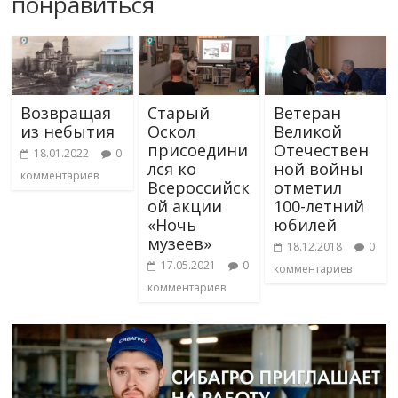
понравиться
Возвращая
Старый
Ветеран
из небытия
Оскол
Великой
присоедини
Отечествен
18.01.2022
0
лся ко
ной войны
комментариев
Всероссийск
отметил
ой акции
100-летний
«Ночь
юбилей
музеев»
18.12.2018
0
17.05.2021
0
комментариев
комментариев