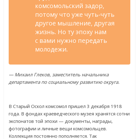
комсомольский задор,
потому что уже чуть-чуть
другое мышление, другая
жизнь. Но ту эпоху нам
с вами нужно передать
молодежи.
— Михаил Глеков, заместитель начальника
департамента по социальному развитию округа.
В Старый Оскол комсомол пришел 3 декабря 1918
года. В фондах краеведческого музея хранятся сотни
экспонатов той эпохи — документы, награды,
фотографии и личные вещи комсомольцев.
Коллекция постоянно пополняется. Так