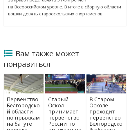
на
Всероссийском уровне. В
итоге в
сборную области
вошли девять старооскольских спортсменов.
Вам также может
понравиться
Первенство
Старый
В Старом
Белгородско
Оскол
Осколе
й области
принимает
проходит
по прыжкам
первенство
первенство
на батуте
России по
Белгородско
прошло
прыжкам на
й области