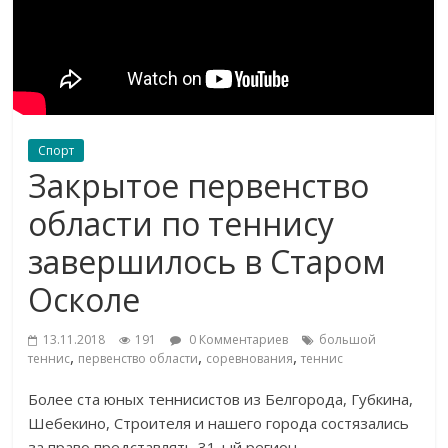
Спорт
Закрытое первенство
области по теннису
завершилось в Старом
Осколе
13.11.2018
191
0 Комментариев
большой
,
,
,
теннис
первенство области
соревнования
теннис
Более ста юных теннисистов из
Белгорода, Губкина,
Шебекино, Строителя и
нашего города состязались
за
право представлять
31-ый
регион