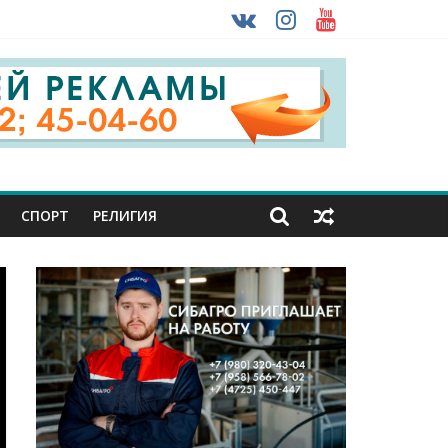
 ввоза машин из-за рубежа
урника
СПОРТ
РЕЛИГИЯ