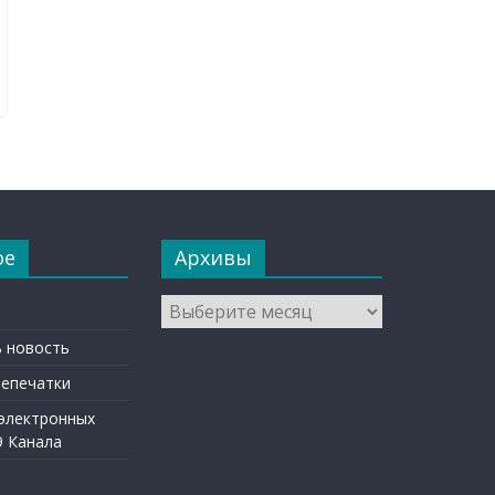
ое
Архивы
Архивы
 новость
репечатки
 электронных
9 Канала