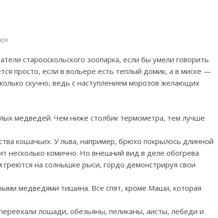
арк
атели старооскольского зоопарка, если бы умели говорить.
ся просто, если в вольере есть теплый домик, а в миске —
сколько скучно, ведь с наступлением морозов желающих
лых медведей. Чем ниже столбик термометра, тем лучше
тва кошачьих. У льва, например, брюхо покрылось длинной
ит несколько комично. Но внешний вид в деле обогрева
м греются на солнышке рыси, гордо демонстрируя свои
урыми медведями тишина. Все спят, кроме Маши, которая
переехали лошади, обезьяны, пеликаны, аисты, лебеди и