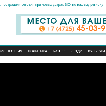
к пострадали сегодня при новых ударах ВСУ по нашему региону
руб. похитили мошенники у жителей Белгородчины под предлогом
 принимают поздравления с профессиональным праздником
спорта и достижений: в Старом Осколе отметили День физкульт
я арт-мастерская открылась в Старом Осколе
ОИСШЕСТВИЯ
ПОЛИТИКА
БИЗНЕС
ЛЮДИ
КУЛЬТУРА