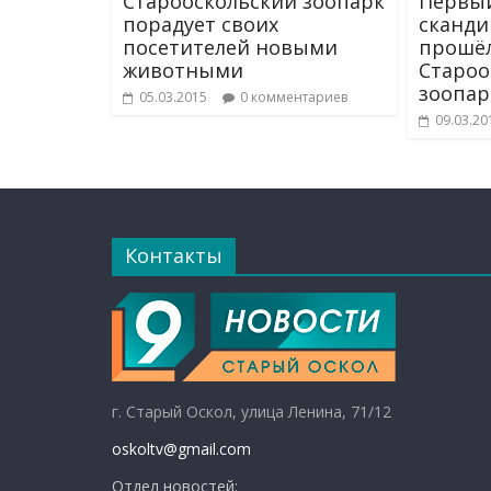
Старооскольский зоопарк
Первый
порадует своих
сканди
посетителей новыми
прошёл
животными
Староо
зоопар
05.03.2015
0 комментариев
09.03.20
Контакты
г. Старый Оскол, улица Ленина, 71/12
oskoltv@gmail.com
Отдел новостей: