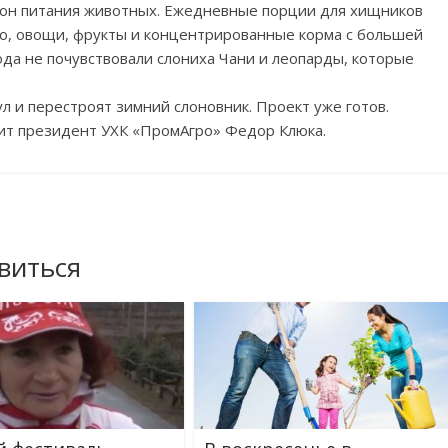
цион питания животных. Ежедневные порции для хищников
но, овощи, фрукты и концентрированные корма с большей
да не почувствовали слониха Чани и леопарды, которые
ул и перестроят зимний слоновник. Проект уже готов.
ит президент УХК «ПромАгро» Федор Клюка.
виться