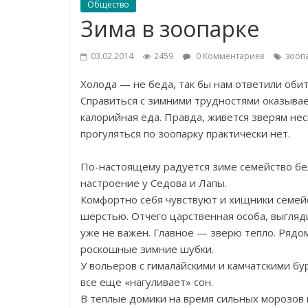
Общество
Зима в зоопарке
03.02.2014
2459
0 Комментариев
зооп
Холода — не беда, так бы нам ответили обит
Справиться с зимними трудностями оказывает
калорийная еда. Правда, живется зверям не
прогуляться по зоопарку практически нет.
По-настоящему радуется зиме семейство бе
настроение у Седова и Лапы.
Комфортно себя чувствуют и хищники семейс
шерстью. Отчего царственная особа, выгляд
уже не важен. Главное — зверю тепло. Рядо
роскошные зимние шубки.
У вольеров с гималайскими и камчатскими б
все еще «нагуливает» сон.
В теплые домики на время сильных морозов 