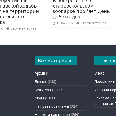
 фестиваль
В воскресенье в
навской ходьбы
старооскольском
 на территории
зоопарке пройдет День
скольского
добрых дел.
ка
15.04.2016
0 комментариев
16
0 комментариев
Все материалы
Полезн
Архив
(1)
О нас
Бизнес
(238)
Предложить
Культура
(1 446)
Условия пе
Люди
(1 041)
Реклама на
площадках 
На правах рекламы
(324)
Новости партнеров
(269)