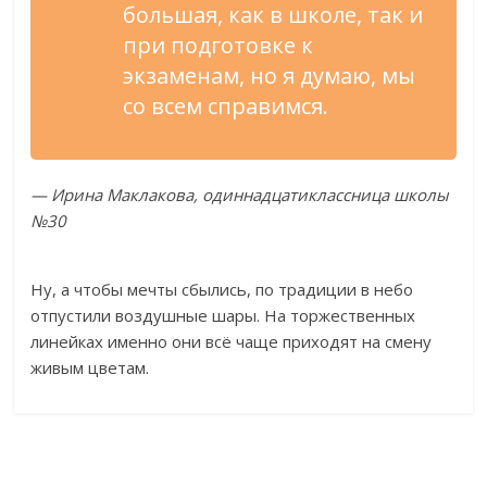
большая, как в школе, так и
при подготовке к
экзаменам, но я думаю, мы
со всем справимся.
— Ирина Маклакова, одиннадцатиклассница школы
№30
Ну, а чтобы мечты сбылись, по традиции в небо
отпустили воздушные шары. На торжественных
линейках именно они всё чаще приходят на смену
живым цветам.