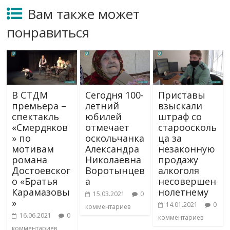
Вам также может
понравиться
В СТДМ
Сегодня 100-
Приставы
премьера –
летний
взыскали
спектакль
юбилей
штраф со
«Смердяков
отмечает
староосколь
» по
оскольчанка
ца за
мотивам
Александра
незаконную
романа
Николаевна
продажу
Достоевског
Воротынцев
алкоголя
о «Братья
а
несовершен
Карамазовы
нолетнему
15.03.2021
0
»
14.01.2021
0
комментариев
16.06.2021
0
комментариев
комментариев