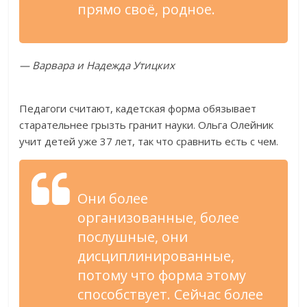
прямо своё, родное.
— Варвара и Надежда Утицких
Педагоги считают, кадетская форма обязывает
старательнее грызть гранит науки. Ольга Олейник
учит детей уже 37 лет, так что сравнить есть с чем.
Они более
организованные, более
послушные, они
дисциплинированные,
потому что форма этому
способствует. Сейчас более