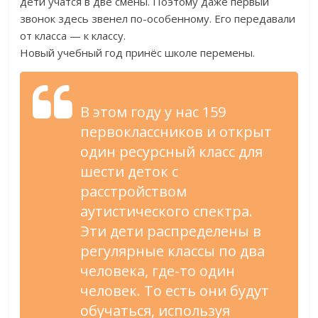
дети учатся в две смены. Поэтому даже первый
звонок здесь звенел по-особенному. Его передавали
от класса — к классу.
Новый учебный год принёс школе перемены.
В этом году у нас 159
первоклассников и открыт
один ресурсный класс для
шести деток с
расстройством
аутистического спектра.
Эти дети распределены в
регулярные классы по два
человека, где-то один
человек. То есть они будут
обучаться, используя