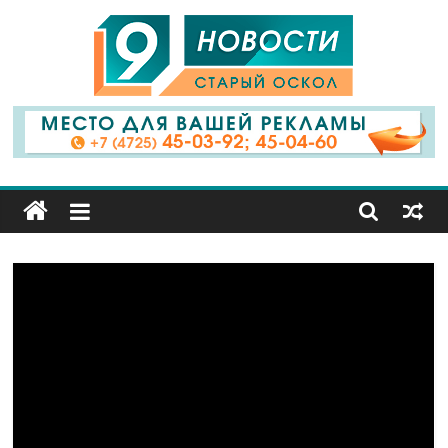
9
Канал
Старый
Оскол