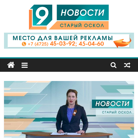
9
Канал
Старый
Оскол