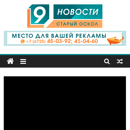
9
Канал
Старый
Оскол