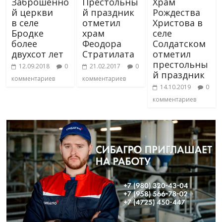
Заброшенно
Престольны
Храм
й церкви
й праздник
Рождества
в селе
отметил
Христова в
Бродке
храм
селе
более
Феодора
Солдатском
двухсот лет
Стратилата
отметил
престольны
12.09.2018
0
21.02.2017
0
й праздник
комментариев
комментариев
14.10.2019
0
комментариев