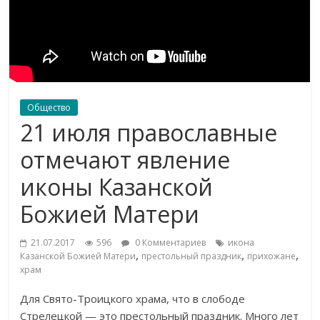
Общество
21 июля православные
отмечают явление
иконы Казанской
Божией Матери
21.07.2017
596
0 Комментариев
икона
,
,
,
Казанской Божией Матери
престольный праздник
прихожане
храм
Для Свято-Троицкого храма, что в слободе
Стрелецкой — это престольный праздник. Много лет