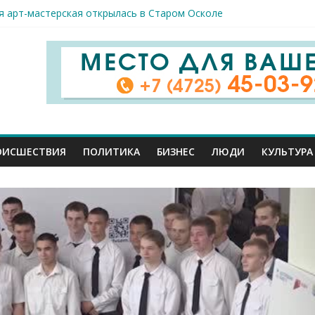
я арт-мастерская открылась в Старом Осколе
к пострадали сегодня при новых ударах ВСУ по нашему региону
руб. похитили мошенники у жителей Белгородчины под предлогом
 принимают поздравления с профессиональным праздником
ОИСШЕСТВИЯ
ПОЛИТИКА
БИЗНЕС
ЛЮДИ
КУЛЬТУРА