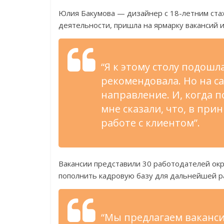
Юлия Бакумова — дизайнер с 18-летним ста
деятельности, пришла на ярмарку вакансий 
“Я к этому столу подошл
рекомендовала. Но на с
направление. И, когда п
мне сказали, что, в пр
работе с клиентом”.
Вакансии представили 30 работодателей ок
пополнить кадровую базу для дальнейшей 
“Мы предлагаем ваканси