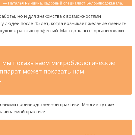
— Наталья Рындина, кадровый специалист Белоблводоканала.
работы, но и для знакомства с возможностями
 у людей после 45 лет, когда возникает желание сменить
кухню» разных профессий. Мастер-классы организовали
се мы показываем микробиологические
ппарат может показать нам
.
ловиями производственной практики. Многие тут же
плачиваемой практики.