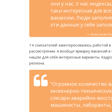
они у нас. У нас индекс
таки интересная для вс
вакансии. Люди заполня
эти данные у себя запо
— Анастасия Ко
14 соискателей заинтересовались работой в
рассмотрении. А вообще ярмарку вакансий в 
нашли для себя интересные варианты. Кадр
региона.
“Огромное количество в
инженерно-технических 
слесари аварийно-восст
машинисты, лаборанты,