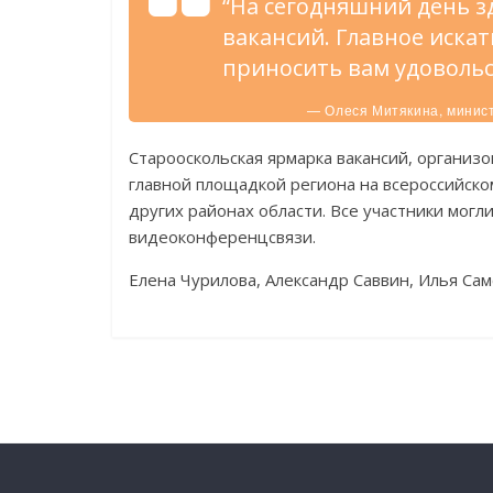
“На сегодняшний день з
вакансий. Главное искат
приносить вам удовольс
— Олеся Митякина, минист
Старооскольская ярмарка вакансий, организо
главной площадкой региона на всероссийско
других районах области. Все участники мог
видеоконференцсвязи.
Елена Чурилова, Александр Саввин, Илья Са