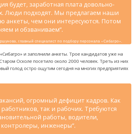
ация будет, заработная плата довольно-
ех. Люди подходят. Мы предлагаем наши
ю анкеты, чем они интересуются. Потом
лняем и обзваниваем”.
ршунова, главный специалист по подбору персонала «Сибагро».
 «Сибагро» и заполнили анкеты. Трое кандидатов уже на
Старом Осколе посетило около 2000 человек. Треть из них
овый голод остро ощутим сегодня на многих предприятиях
акансий, огромный дефицит кадров. Как
работников, так и рабочих. Требуются
ановительной работы, водители,
 контролеры, инженеры”.