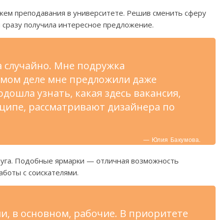
жем преподавания в университете. Решив сменить сферу
и сразу получила интересное предложение.
а случайно. Мне подружка
амом деле мне предложили даже
одошла узнать, какая здесь вакансия,
инципе, рассматривают дизайнера по
— Юлия Бакумова.
руга. Подобные ярмарки — отличная возможность
работы с соискателями.
и, в основном, рабочие. В приоритете