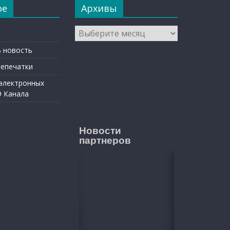
ое
Архивы
Архивы
 новость
репечатки
 электронных
9 Канала
Новости
партнеров