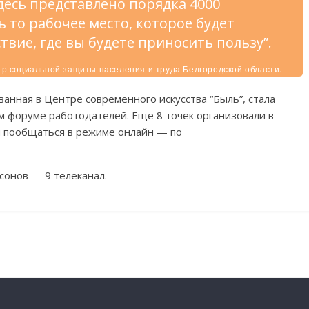
десь представлено порядка 4000
ь то рабочее место, которое будет
твие, где вы будете приносить пользу”.
р социальной защиты населения и труда Белгородской области.
ванная в Центре современного искусства “Быль”, стала
м форуме работодателей. Еще 8 точек организовали в
ли пообщаться в режиме онлайн — по
мсонов — 9 телеканал.