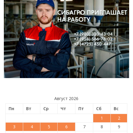
Август 2026
Пн
Вт
Ср
Чт
Пт
Сб
Вс
1
2
3
4
5
6
7
8
9