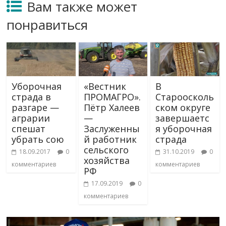
Вам также может
понравиться
Уборочная
«Вестник
В
страда в
ПРОМАГРО».
Староосколь
разгаре —
Пётр Халеев
ском округе
аграрии
—
завершаетс
спешат
Заслуженны
я уборочная
убрать сою
й работник
страда
сельского
18.09.2017
0
31.10.2019
0
хозяйства
комментариев
комментариев
РФ
17.09.2019
0
комментариев