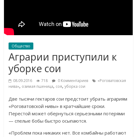
Общество
Аграрии приступили к
уборке сои
08.09.2016
718
0 Комментариев
«Роговатовская
,
,
,
нива»
озимая пшеница
соя
уборка сои
Две тысячи гектаров сои предстоит убрать аграриям
«Роговатовской нивы» в кратчайшие сроки.
Перестой может обернуться серьезными потерями
— спелые бобы быстро осыпаются.
«Проблем пока никаких нет. Все комбайны работают