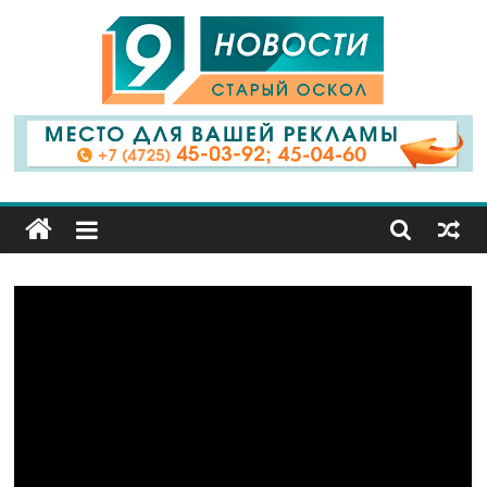
9
Канал
Старый
Оскол