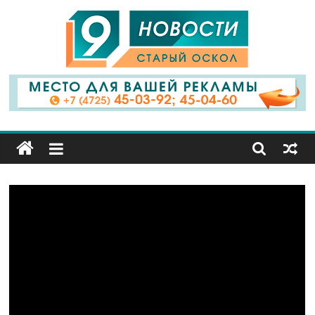
9
Канал
Старый
Оскол