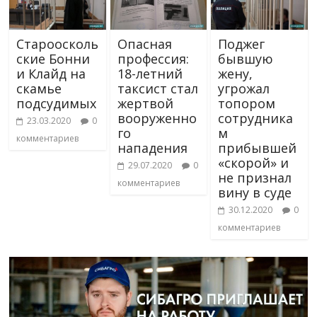
Староосколь
Опасная
Поджег
ские Бонни
профессия:
бывшую
и Клайд на
18-летний
жену,
скамье
таксист стал
угрожал
подсудимых
жертвой
топором
вооруженно
сотрудника
23.03.2020
0
го
м
комментариев
нападения
прибывшей
«скорой» и
29.07.2020
0
не признал
комментариев
вину в суде
30.12.2020
0
комментариев