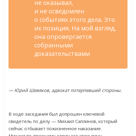
не
оказывал,
и
не
осведомлен
о
событиях этого дела. Это
их
позиция. На
мой взгляд,
она опровергается
собранными
доказательствами
—
Юрий Шевяков, адвокат потерпевшей стороны.
В
ходе заседания был допрошен ключевой
свидетель по
делу
—
Михаил Саплинов, который
сейчас отбывает пожизненное наказание.
Михаил
по-прежнему
отрицает свою вину