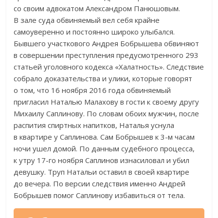
со
своим адвокатом Александром Панюшовым.
В
зале суда обвиняемый вел себя крайне
самоуверенно и
постоянно широко улыбался.
Бывшего участкового Андрея Бобрышева обвиняют
в
совершении преступления предусмотренного 293
статьей уголовного кодекса
«
Халатность
»
. Следствие
собрало доказательства и
улики, которые говорят
о
том, что 16 ноября 2016 года обвиняемый
пригласил Наталью Малахову в
гости к
своему другу
Михаилу Саплинову. По
словам обоих мужчин, после
распития спиртных напитков, Наталья уснула
в
квартире у
Саплинова. Сам Бобрышев к
3-м
часам
ночи ушел домой. По
данным судебного процесса,
к
утру
17-го
ноября Саплинов изнасиловал и
убил
девушку. Труп Натальи оставил в
своей квартире
до
вечера. По
версии следствия именно Андрей
Бобрышев помог Саплинову избавиться от
тела.