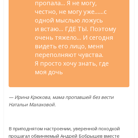
пропала
…
Я
не
могу,
честно, не
могу уже
…
…
с
одной мыслью ложусь
и
встаю
…
ГДЕ ТЫ. Поэтому
очень тяжело
…
И
сегодня
видеть его лицо, меня
переполняют чувства.
Я
просто хочу знать, где
моя дочь
—
Ирина Крюкова, мама пропавшей без вести
Натальи Малаховой.
В
приподнятом настроении, уверенной походкой
прошагал обвиняемый Андрей Бобрышев вместе