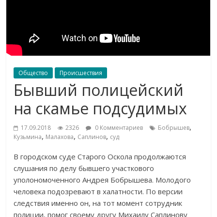
Общество
Происшествия
Бывший полицейский
на скамье подсудимых
,
17.09.2018
2326
0 Комментариев
Бобрышев
,
,
,
Кузьмина
Малахова
Саплинов
суд
В
городском суде Старого Оскола продолжаются
слушания по
делу бывшего участкового
уполономоченного Андрея Бобрышева. Молодого
человека подозревают в
халатности. По
версии
следствия именно он, на
тот момент сотрудник
полиции, помог своему другу Михаилу Саплинову