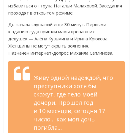
избавиться от
трупа Натальи Малаховой. Заседания
проходят в
открытом режиме.
До
начала слушаний еще 30
минут. Первыми
к
зданию суда пришли мамы пропавших
девушек
—
Алёна Кузьмина и
Ирина Крюкова.
Женщины не
могут скрыть волнения.
Назначен
интернет-допрос
Михаила Саплинова.
Живу одной надеждой, что
преступники хотя
бы
скажут, где тело моей
дочери. Прошел год
и
10
месяцев, сегодня 17
число
…
как моя дочь
погибла
…