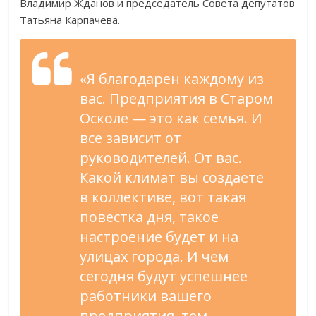
Владимир Жданов и председатель Совета депутатов
Татьяна Карпачева.
«Я благодарен каждому из
вас. Предприятия в Старом
Осколе — это как семья. И
все зависит от
руководителей. От вас.
Какой климат вы создаете
в коллективе, вот такая
повестка дня, такое
настроение будет и на
улицах города. И чем
сегодня будут успешнее
работники вашего
предприятия, тем