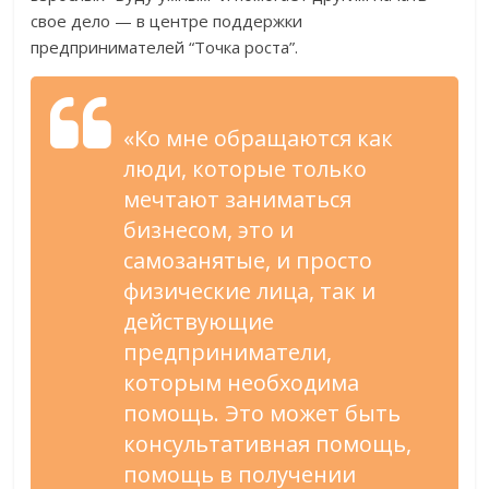
свое дело — в центре поддержки
предпринимателей “Точка роста”.
«Ко мне обращаются как
люди, которые только
мечтают заниматься
бизнесом, это и
самозанятые, и просто
физические лица, так и
действующие
предприниматели,
которым необходима
помощь. Это может быть
консультативная помощь,
помощь в получении