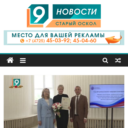
9
Канал
Старый
Оскол