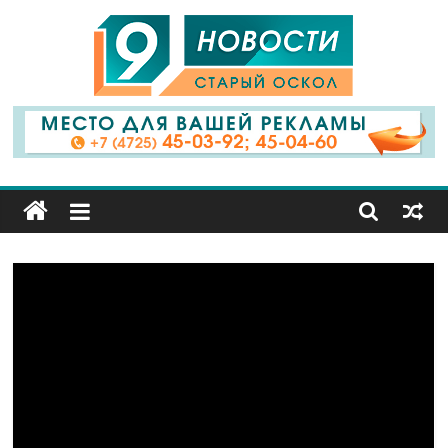
9
Канал
Старый
Оскол