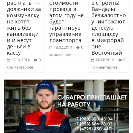
расплаты —
стоимости
е строить!
должники за
проезда в
Вандалы
коммуналку
этом году не
безжалостно
не хотят
будет —
уничтожают
жить без
гарантирует
детскую
канализаци
управление
площадку
и и несут
транспорта
в микрорай
деньги в
оне
18.02.2014
0
кассу
Восточный
комментариев
08.04.2014
0
08.08.2018
0
комментариев
комментариев