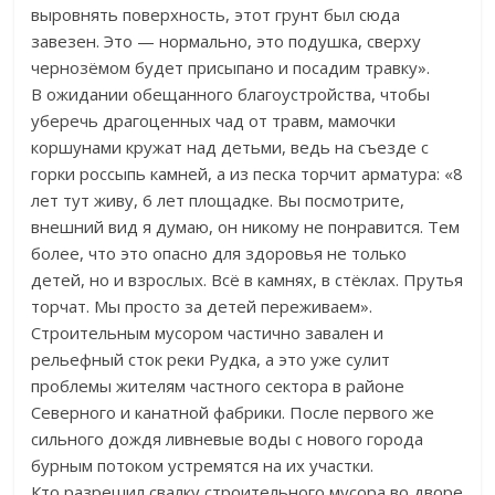
выровнять поверхность, этот грунт был сюда
завезен. Это — нормально, это подушка, сверху
чернозёмом будет присыпано и посадим травку».
В ожидании обещанного благоустройства, чтобы
уберечь драгоценных чад от травм, мамочки
коршунами кружат над детьми, ведь на съезде с
горки россыпь камней, а из песка торчит арматура: «8
лет тут живу, 6 лет площадке. Вы посмотрите,
внешний вид я думаю, он никому не понравится. Тем
более, что это опасно для здоровья не только
детей, но и взрослых. Всё в камнях, в стёклах. Прутья
торчат. Мы просто за детей переживаем».
Строительным мусором частично завален и
рельефный сток реки Рудка, а это уже сулит
проблемы жителям частного сектора в районе
Северного и канатной фабрики. После первого же
сильного дождя ливневые воды с нового города
бурным потоком устремятся на их участки.
Кто разрешил свалку строительного мусора во дворе