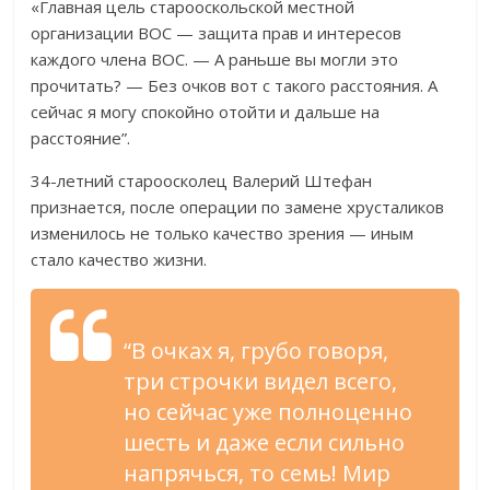
«Главная цель старооскольской местной
организации ВОС — защита прав и интересов
каждого члена ВОС. — А раньше вы могли это
прочитать? — Без очков вот с такого расстояния. А
сейчас я могу спокойно отойти и дальше на
расстояние”.
34-летний староосколец Валерий Штефан
признается, после операции по замене хрусталиков
изменилось не только качество зрения — иным
стало качество жизни.
“В очках я, грубо говоря,
три строчки видел всего,
но сейчас уже полноценно
шесть и даже если сильно
напрячься, то семь! Мир