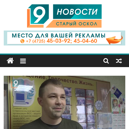
9
Канал
Старый
Оскол