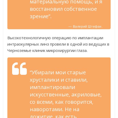
материальную помощь, и я
восстановил собственное
зрение”.
— Валерий Штефан.
Высокотехнологичную операцию по имплантации
интраокулярных линз провели в одной из ведущих в
Черноземье клиник микрохирургии глаза.
“Убирали мои старые
хрусталики и ставили,
имплантировали
искусственные, акриловые,
со всеми, как говорится,
наворотами. Не на
дожитие, как есть