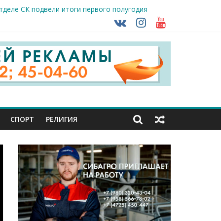
тделе СК подвели итоги первого полугодия
чной трансплантации
ть без штрафа?
кунуться в прошлое
так ВСУ
СПОРТ
РЕЛИГИЯ