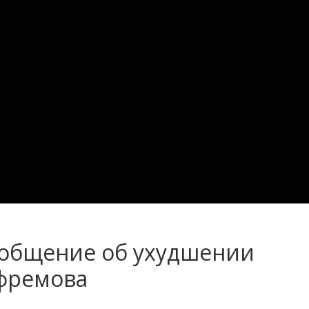
ообщение об ухудшении
фремова