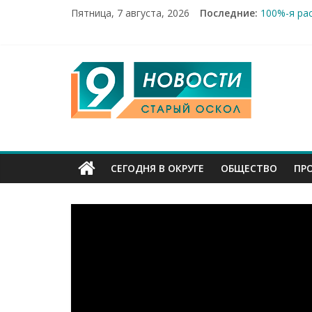
Пятница, 7 августа, 2026
Последние:
100%-я ра
Новое сер
Рейд по м
«Купеческ
9
Два мирны
Канал
Старый
СЕГОДНЯ В ОКРУГЕ
ОБЩЕСТВО
ПР
Оскол