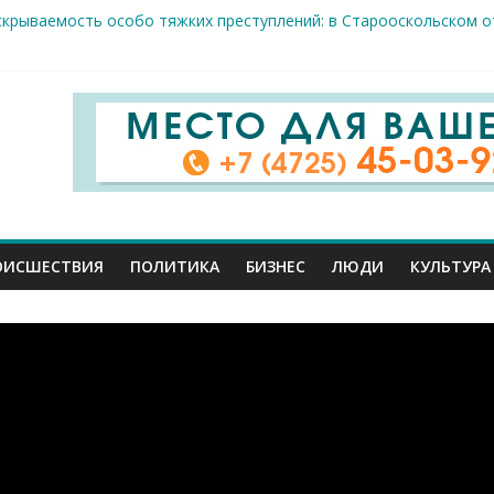
скрываемость особо тяжких преступлений: в Старооскольском о
дце: старооскольский тренер Георгий Золотых нуждается в сро
естам несанкционированной торговли: что и где можно продава
ие салоны»: старооскольский краеведческий музей приглашает о
х жителя Белгородской области пострадали сегодня во время а
ОИСШЕСТВИЯ
ПОЛИТИКА
БИЗНЕС
ЛЮДИ
КУЛЬТУРА