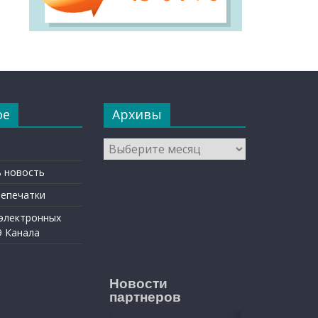
ое
Архивы
Архивы
 новость
репечатки
 электронных
9 Канала
Новости
партнеров