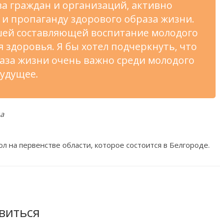
а граждан и организаций, активно
и пропаганду здорового образа жизни.
шей составляющей воспитание молодого
 здоровья. Я бы хотел подчеркнуть, что
аза жизни очень важно среди молодого
удущее.
а
л на первенстве области, которое состоится в Белгороде.
виться