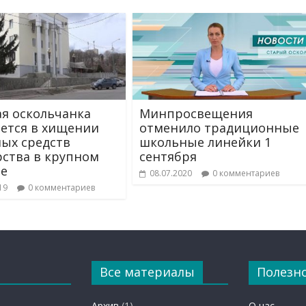
я оскольчанка
Минпросвещения
ется в хищении
отменило традиционные
ых средств
школьные линейки 1
рства в крупном
сентября
е
08.07.2020
0 комментариев
19
0 комментариев
Все материалы
Полезн
Архив
(1)
О нас