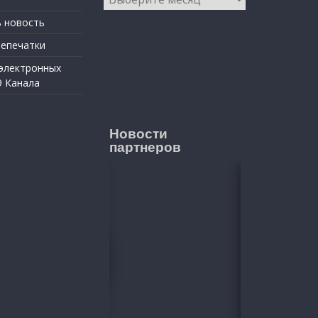
 новость
репечатки
 электронных
9 Канала
Новости
партнеров