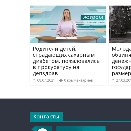
Родители детей,
Молода
страдающих сахарным
обвиня
диабетом, пожаловались
денежн
в прокуратуру на
госуда
депздрав
размер
08.07.2021
0 комментариев
27.03.20
Контакты