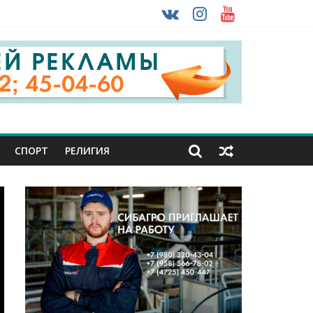
 ввоза машин из-за рубежа
урника
СПОРТ
РЕЛИГИЯ