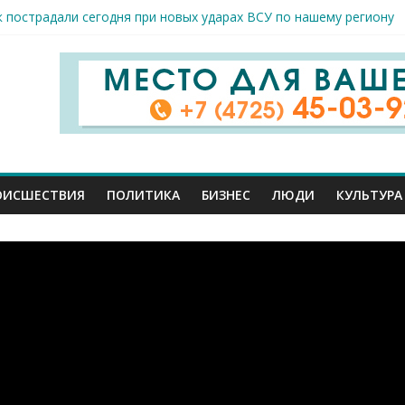
к пострадали сегодня при новых ударах ВСУ по нашему региону
руб. похитили мошенники у жителей Белгородчины под предлогом
 принимают поздравления с профессиональным праздником
спорта и достижений: в Старом Осколе отметили День физкульт
я арт-мастерская открылась в Старом Осколе
ОИСШЕСТВИЯ
ПОЛИТИКА
БИЗНЕС
ЛЮДИ
КУЛЬТУРА