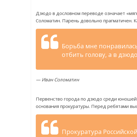
Дзюдо в дословном переводе означает «мягк
Соломатин. Парень довольно прагматичен. К
Борьба мне понравилась 
отбить голову, а в дзюд
— Иван Соломатин
Первенство города по дзюдо среди юношей 
основания прокуратуры. Перед ребятами выс
Прокуратура Российско