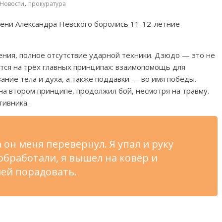
,
Новости
прокуратура
мени Александра Невского боролись 11-12-летние
ния, полное отсутствие ударной техники. Дзюдо — это не
ится на трёх главных принципах: взаимопомощь для
ание тела и духа, а также поддавки — во имя победы.
а втором принципе, продолжил бой, несмотря на травму.
тивника.
а он меня перевернул. Я упал и руку
обработали, я вышел на ковёр и
ей порадовать.