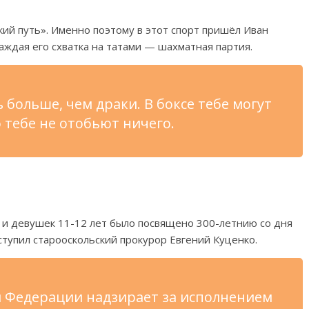
ий путь». Именно поэтому в этот спорт пришёл Иван
аждая его схватка на татами — шахматная партия.
больше, чем драки. В боксе тебе могут
о тебе не отобьют ничего.
и девушек 11-12 лет было посвящено 300-летнию со дня
тупил старооскольский прокурор Евгений Куценко.
й Федерации надзирает за исполнением