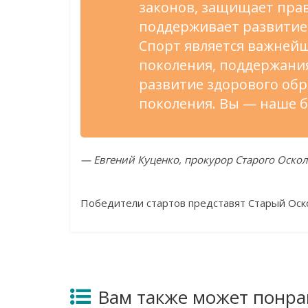
законов, защищает прав
поддерживает развитие 
Спорт является важней
поколения, поддержания
развитие здорового обр
поколения. Вы — наше б
— Евгений Куценко, прокурор Старого Оскол
Победители стартов представят Старый Оско
Вам также может понра