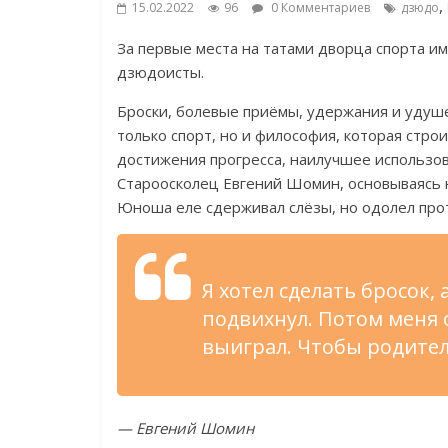
,
15.02.2022
96
0 Комментариев
дзюдо
За первые места на татами дворца спорта и
дзюдоисты.
Броски, болевые приёмы, удержания и удуше
только спорт, но и философия, которая стро
достижения прогресса, наилучшее использов
Староосколец Евгений Шомин, основываясь н
Юноша еле сдерживал слёзы, но одолел про
Я хотел сделать бросок, 
подвихнул. Потом меня 
выиграл. Чтобы родител
— Евгений Шомин