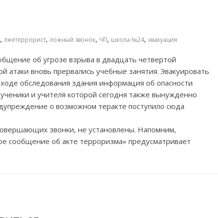
,
,
,
,
,
лжетеррорист
ложный звонок
ЧП
школа №24
эвакуация
ообщение об
угрозе взрыва в
двадцать четвертой
 атаки вновь прервались учебные занятия. Эвакуировать
ходе обследования здания информация об
опасности
 ученики и
учителя которой сегодня также вынужденно
едупреждение о
возможном теракте поступило сюда
совершающих звонки, не
установлены. Напомним,
ое сообщение об
акте терроризма
»
предусматривает