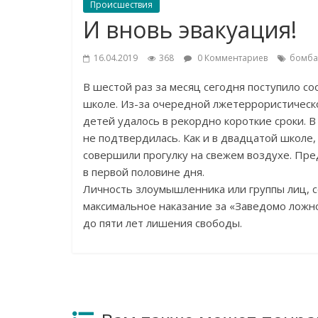
Происшествия
И вновь эвакуация!
16.04.2019
368
0 Комментариев
бомба
В
шестой раз за
месяц сегодня поступило с
школе.
Из-за
очередной лжетеррористической
детей удалось в
рекордно короткие сроки. В
не
подтвердилась. Как и
в
двадцатой школе,
совершили прогулку на
свежем воздухе. Пр
в
первой половине дня.
Личность злоумышленника или группы лиц, 
максимальное наказание за
«
Заведомо ложн
до
пяти лет лишения свободы.