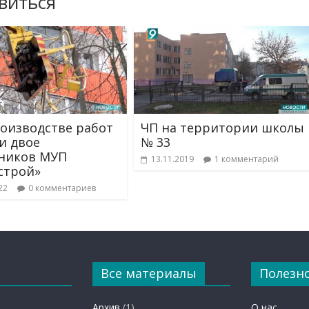
виться
оизводстве работ
ЧП на территории школы
и двое
№ 33
ников МУП
13.11.2019
1 комментарий
строй»
22
0 комментариев
Все материалы
Полезн
Архив
(1)
О нас