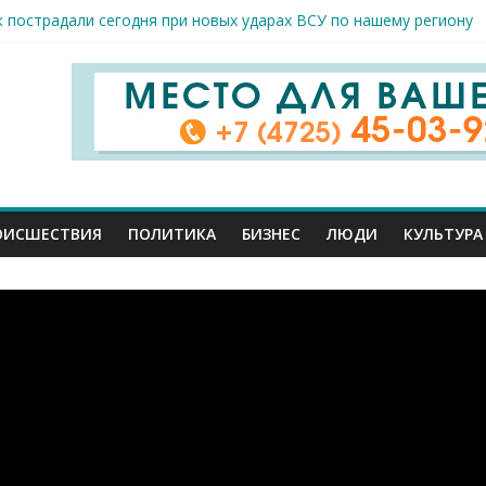
к пострадали сегодня при новых ударах ВСУ по нашему региону
руб. похитили мошенники у жителей Белгородчины под предлогом
 принимают поздравления с профессиональным праздником
спорта и достижений: в Старом Осколе отметили День физкульт
я арт-мастерская открылась в Старом Осколе
ОИСШЕСТВИЯ
ПОЛИТИКА
БИЗНЕС
ЛЮДИ
КУЛЬТУРА