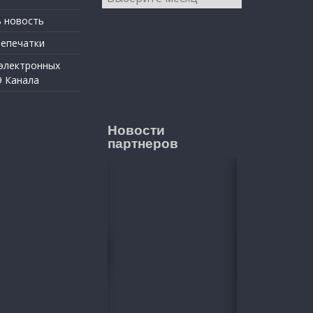
 новость
репечатки
 электронных
9 Канала
Новости
партнеров