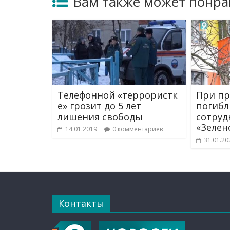
Вам также может понра
Телефонной «террористк
При пр
е» грозит до 5 лет
погибл
лишения свободы
сотруд
«Зелен
14.01.2019
0 комментариев
31.01.20
Контакты