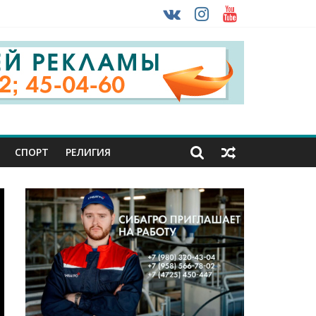
 ввоза машин из-за рубежа
урника
СПОРТ
РЕЛИГИЯ