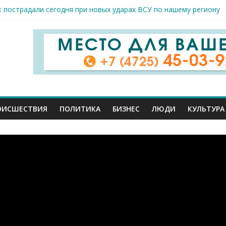
к пострадали сегодня при новых ударах ВСУ по нашему региону
руб. похитили мошенники у жителей Белгородчины под предлогом
 принимают поздравления с профессиональным праздником
спорта и достижений: в Старом Осколе отметили День физкульт
я арт-мастерская открылась в Старом Осколе
ОИСШЕСТВИЯ
ПОЛИТИКА
БИЗНЕС
ЛЮДИ
КУЛЬТУРА