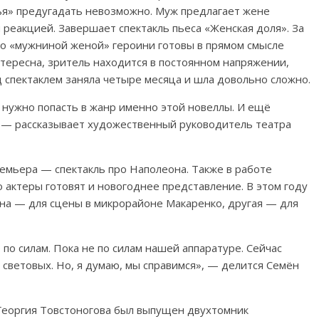
я» предугадать невозможно. Муж предлагает жене
 реакцией. Завершает спектакль пьеса «Женская доля». За
но «мужниной женой» героини готовы в прямом смысле
нтересна, зритель находится в постоянном напряжении,
д спектаклем заняла четыре месяца и шла довольно сложно.
 нужно попасть в жанр именно этой новеллы. И ещё
», — рассказывает художественный руководитель театра
емьера — спектакль про Наполеона. Также в работе
о актеры готовят и новогоднее представление. В этом году
на — для сцены в микрорайоне Макаренко, другая — для
 по силам. Пока не по силам нашей аппаратуре. Сейчас
 световых. Но, я думаю, мы справимся», — делится Семён
 Георгия Товстоногова был выпущен двухтомник