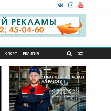
 ввоза машин из-за рубежа
урника
СПОРТ
РЕЛИГИЯ