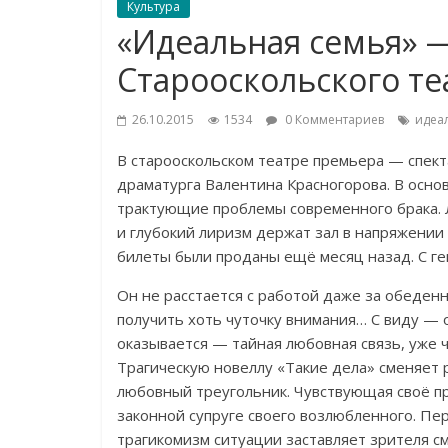
Культура
«Идеальная семья» 
Старооскольского те
26.10.2015
1534
0 Комментариев
идеа
В старооскольском театре премьера — спект
драматурга Валентина Красногорова. В осно
трактующие проблемы современного брака. 
и глубокий лиризм держат зал в напряжении
билеты были проданы ещё месяц назад. С г
Он не расстается с работой даже за обеден
получить хоть чуточку внимания… С виду — 
оказывается — тайная любовная связь, уже 
Трагическую новеллу «Такие дела» сменяет р
любовный треугольник. Чувствующая своё п
законной супруге своего возлюбленного. Пе
трагикомизм ситуации заставляет зрителя 