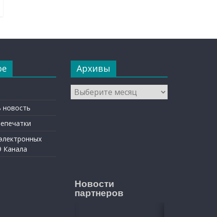
ое
Архивы
Архивы
 новость
репечатки
 электронных
9 Канала
Новости
партнеров