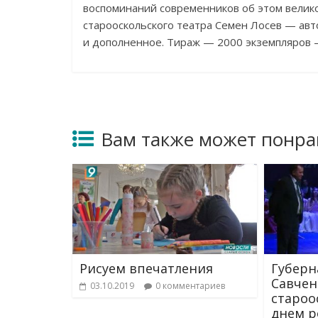
воспоминаний современников об этом велико
старооскольского театра Семен Лосев — авт
и дополненное. Тираж — 2000 экземпляров 
Вам также может понра
Рисуем впечатления
Губерн
Савчен
03.10.2019
0 комментариев
староо
днем р