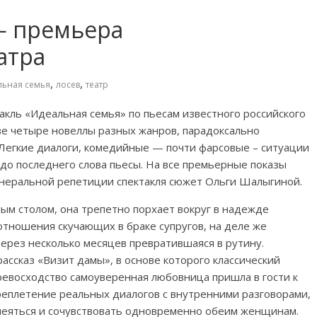
— премьера
атра
,
,
льная семья
лосев
театр
акль «Идеальная семья» по пьесам известного российского
ве четыре новеллы разных жанров, парадоксально
Легкие диалоги, комедийные — почти фарсовые – ситуации
 до последнего слова пьесы. На все премьерные показы
енеральной репетиции спектакля сюжет Ольги Шалыгиной.
ным столом, она трепетно порхает вокруг в надежде
отношения скучающих в браке супругов, на деле же
через несколько месяцев превратившаяся в рутину.
ассказ «Визит дамы», в основе которого классический
ревосходство самоуверенная любовница пришла в гости к
реплетение реальных диалогов с внутренними разговорами,
смеяться и сочувствовать одновременно обеим женщинам.